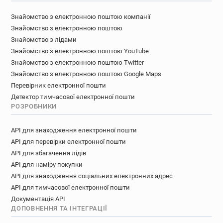
Знайомство з електронною поштою компанії
Знайомство з електронною поштою
Знайомство з лідами
Знайомство з електронною поштою YouTube
Знайомство з електронною поштою Twitter
Знайомство з електронною поштою Google Maps
Перевірник електронної пошти
Детектор тимчасової електронної пошти
РОЗРОБНИКИ
API для знаходження електронної пошти
API для перевірки електронної пошти
API для збагачення лідів
API для наміру покупки
API для знаходження соціальних електронних адрес
API для тимчасової електронної пошти
Документація API
ДОПОВНЕННЯ ТА ІНТЕГРАЦІЇ