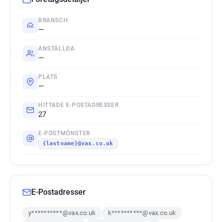
BRANSCH
—
ANSTÄLLDA
—
PLATS
—
HITTADE E-POSTADRESSER
27
E-POSTMÖNSTER
{lastname}@vax.co.uk
E-Postadresser
y**********@vax.co.uk
k**********@vax.co.uk