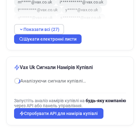
m*****@vax.co.uk
i***********@vax.co.uk
t*********@vax.co.uk
y*****@vax.co.uk
g******@vax.co.uk
s*********@vax.co.uk
x********@vax.co.uk
r*****@vax.co.uk
Показати всі (27)
y**********@vax.co.uk
e*********@vax.co.uk
Шукати електронні листи
h*********@vax.co.uk
t***********@vax.co.uk
x********@vax.co.uk
z*******@vax.co.uk
u*****@vax.co.uk
g*******@vax.co.uk
u************@vax.co.uk
p********@vax.co.uk
Vax Uk Сигнали Намірів Купівлі
y*******@vax.co.uk
w************@vax.co.uk
h********@vax.co.uk
e*******@vax.co.uk
Аналізуючи сигнали купівлі…
i************@vax.co.uk
h*****@vax.co.uk
w************@vax.co.uk
Запустіть аналіз намірів купівлі на
будь-яку компанію
через API або панель управління.
Спробувати API для намірів купівлі