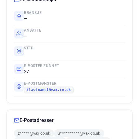
BRANSJE
—
ANSATTE
—
STED
—
E-POSTER FUNNET
27
E-POSTMØNSTER
{lastname}@vax.co.uk
E-Postadresser
z*****@vax.co.uk
u**********@vax.co.uk