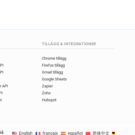
TILLÄGG & INTEGRATIONER
Chrome tillägg
API
Firefox tillägg
PI
Gmail tillägg
Google Sheets
r API
Zapier
PI
Zoho
n
Hubspot
på
English
français
español
简体中文
Deutsch