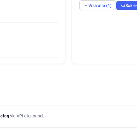
Visa alla (1)
Sök e
öretag
via API eller panel.