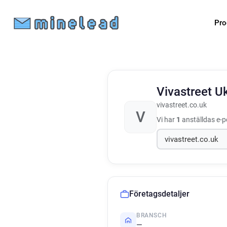
Pro
Vivastreet U
vivastreet.co.uk
V
Vi har
1
anställdas e-p
Företagsdetaljer
BRANSCH
—