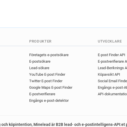
PRODUKTER
UTVECKLARE
Företagets e-postsökare
E-post Finder API
E-postsökare
E-postverifierare 
Lead-sökare
Lead-Beriknings A
YouTube E-post Finder
Köpavsikt API
Twitter E-post Finder
Social Email Finde
Google Maps E-post Finder
Engångs e-post-A
E-postverifierare
API-dokumentatio
Engångs e-post-detektor
g och köpintention, Minelead är B2B lead- och e-postintelligens-API:et 