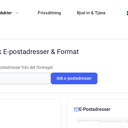
dukter
Prissättning
Bjud in & Tjäna
k
E-postadresser & Format
ostadresser från det företaget.
Sök e-postadresser
E-Postadresser
d***********@vivastreet.co.u