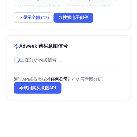
s*******@adweek.com
s*******@adweek.com
z*********@adweek.com
g*****@adweek.com
显示全部 (47)
搜索电子邮件
g**********@adweek.com
s******@adweek.com
x********@adweek.com
c******@adweek.com
a*********@adweek.com
m*****@adweek.com
x**********@adweek.com
Adweek 购买意图信号
s************@adweek.com
正在分析购买信号……
v*********@adweek.com
u***********@adweek.com
p***********@adweek.com
通过API或仪表板对
任何公司
进行购买意图分析。
x*********@adweek.com
s*******@adweek.com
试用购买意图API
j*******@adweek.com
p***********@adweek.com
w********@adweek.com
m************@adweek.com
g******@adweek.com
k*****@adweek.com
v*********@adweek.com
j*********@adweek.com
a********@adweek.com
x************@adweek.com
s*******@adweek.com
w**********@adweek.com
h*******@adweek.com