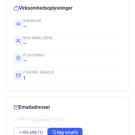
Virksomhedsoplysninger
BRANCHE
—
MEDARBEJDERE
—
PLACERING
—
FUNDNE EMAILS
1
Emailadresser
v******@alpinetrek.co.uk
Vis alle (1)
Søg emails