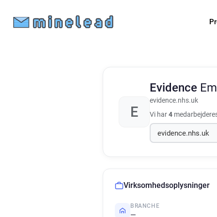
Pr
Evidence
Ema
evidence.nhs.uk
E
Vi har
4
medarbejderes
Virksomhedsoplysninger
BRANCHE
—