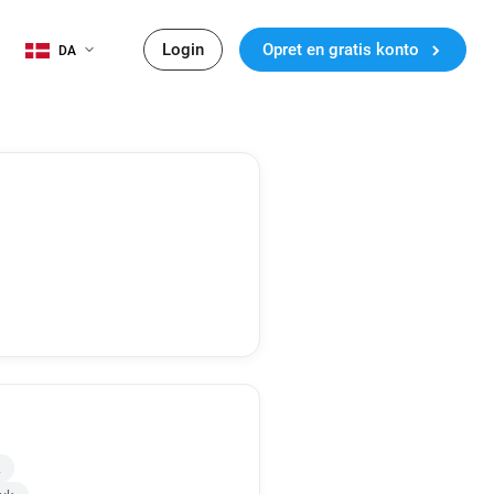
Login
Opret en gratis konto
DA
k