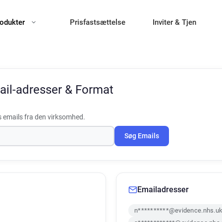
odukter
Prisfastsættelse
Inviter & Tjen
il-adresser & Format
 emails fra den virksomhed.
Søg Emails
Emailadresser
n**********@evidence.nhs.u