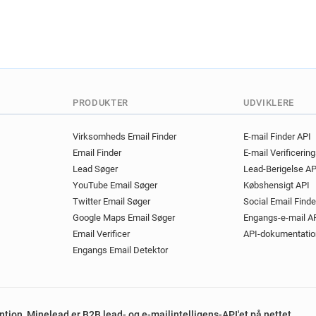
PRODUKTER
UDVIKLERE
Virksomheds Email Finder
E-mail Finder API
Email Finder
E-mail Verificerin
Lead Søger
Lead-Berigelse AP
YouTube Email Søger
Købshensigt API
Twitter Email Søger
Social Email Finde
Google Maps Email Søger
Engangs-e-mail A
Email Verificer
API-dokumentatio
Engangs Email Detektor
ention, Minelead er B2B lead- og e-mailintelligens-API'et på nettet.