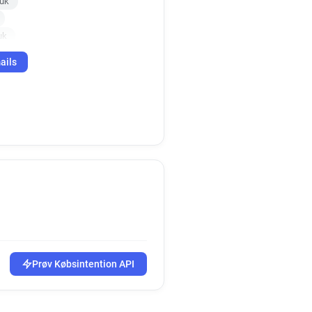
.uk
uk
ails
Prøv Købsintention API