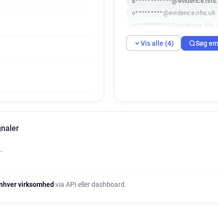
s************@evidence.nhs
e*********@evidence.nhs.uk
w***********@evidence.nhs.
Vis alle (4)
Søg em
gnaler
…
nhver virksomhed
via API eller dashboard.