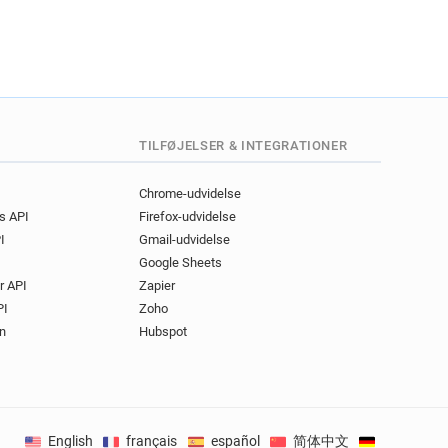
TILFØJELSER & INTEGRATIONER
Chrome-udvidelse
gs API
Firefox-udvidelse
I
Gmail-udvidelse
Google Sheets
r API
Zapier
PI
Zoho
n
Hubspot
English
français
español
简体中文
Deutsch