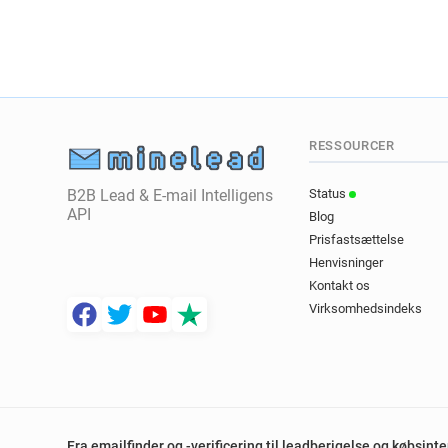
RESSOURCER
B2B Lead & E-mail Intelligens
Status
API
Blog
Prisfastsættelse
Henvisninger
Kontakt os
Virksomhedsindeks
Fra emailfinder og -verificering til leadberigelse og købsint