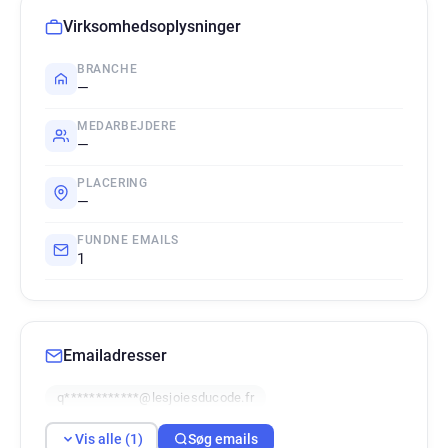
Virksomhedsoplysninger
BRANCHE
—
MEDARBEJDERE
—
PLACERING
—
FUNDNE EMAILS
1
Emailadresser
q************@lesjoiesducode.fr
Vis alle (1)
Søg emails