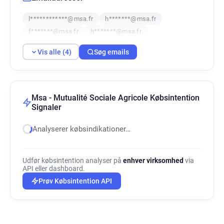
l************@msa.fr
h*******@msa.fr
f*******@msa.fr
h*******@msa.fr
Vis alle (4)
Søg emails
Msa - Mutualité Sociale Agricole Købsintention
Signaler
Analyserer købsindikationer…
Udfør købsintention analyser på
enhver virksomhed
via
API eller dashboard.
Prøv Købsintention API