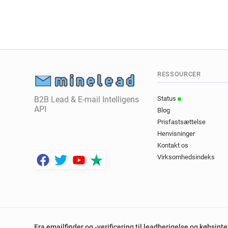
RESSOURCER
B2B Lead & E-mail Intelligens
Status
API
Blog
Prisfastsættelse
Henvisninger
Kontakt os
Virksomhedsindeks
Fra emailfinder og -verificering til leadberigelse og købsint