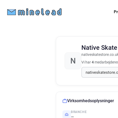
Pr
Native Skate
nativeskatestore.co.u
N
Vi har
4
medarbejderes
Virksomhedsoplysninger
BRANCHE
—