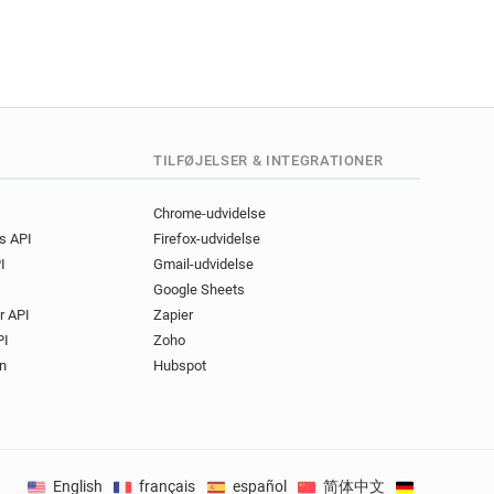
TILFØJELSER & INTEGRATIONER
Chrome-udvidelse
gs API
Firefox-udvidelse
I
Gmail-udvidelse
Google Sheets
r API
Zapier
PI
Zoho
n
Hubspot
English
français
español
简体中文
Deutsch