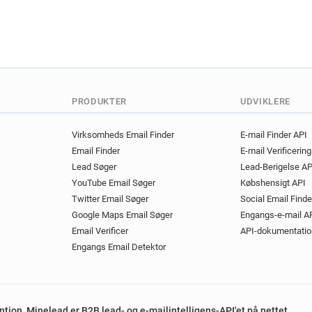
PRODUKTER
UDVIKLERE
Virksomheds Email Finder
E-mail Finder API
Email Finder
E-mail Verificerin
Lead Søger
Lead-Berigelse AP
YouTube Email Søger
Købshensigt API
Twitter Email Søger
Social Email Finde
Google Maps Email Søger
Engangs-e-mail A
Email Verificer
API-dokumentatio
Engangs Email Detektor
ention, Minelead er B2B lead- og e-mailintelligens-API'et på nettet.