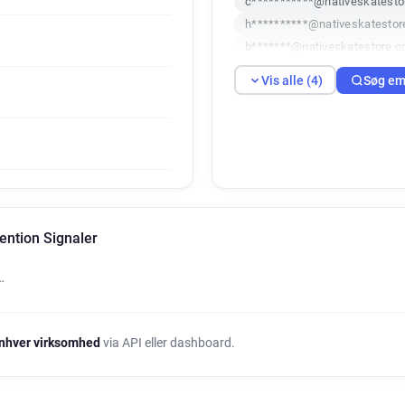
c***********@nativeskatesto
h**********@nativeskatestor
b*******@nativeskatestore.c
Vis alle (4)
Søg em
ention Signaler
…
nhver virksomhed
via API eller dashboard.