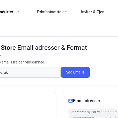
odukter
Prisfastsættelse
Inviter & Tjen
 Store
Email-adresser & Format
k
 emails fra den virksomhed.
Søg Emails
Emailadresser
q*********@nativeskatestore