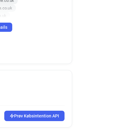
re.co.uk
e.co.uk
o.uk
ails
Prøv Købsintention API