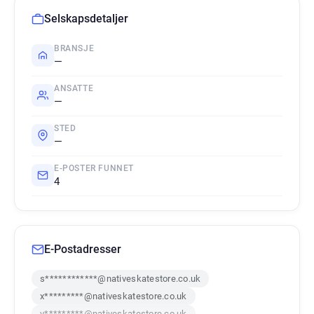
Selskapsdetaljer
BRANSJE
—
ANSATTE
—
STED
—
E-POSTER FUNNET
4
E-Postadresser
s************@nativeskatestore.co.uk
x*********@nativeskatestore.co.uk
v*********@nativeskatestore.co.uk