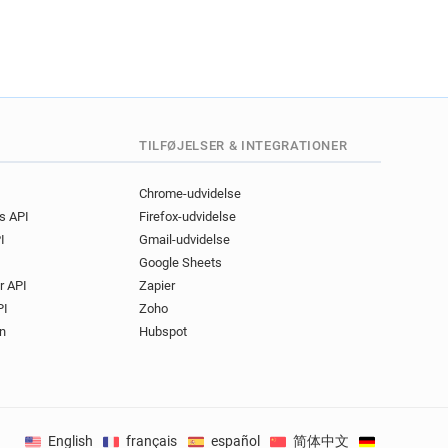
TILFØJELSER & INTEGRATIONER
Chrome-udvidelse
gs API
Firefox-udvidelse
I
Gmail-udvidelse
Google Sheets
r API
Zapier
PI
Zoho
n
Hubspot
English
français
español
简体中文
Deutsch