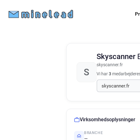
Pr
Skyscanner
skyscanner.fr
S
Vi har
3
medarbejderes
Virksomhedsoplysninger
BRANCHE
—