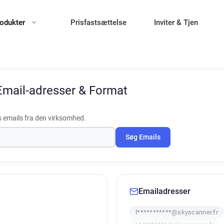
odukter
Prisfastsættelse
Inviter & Tjen
Email-adresser & Format
 emails fra den virksomhed.
Søg Emails
Emailadresser
l***********@skyscanner.fr