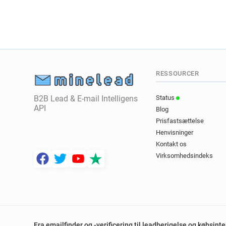
RESSOURCER
B2B Lead & E-mail Intelligens
Status
API
Blog
Prisfastsættelse
Henvisninger
Kontakt os
Virksomhedsindeks
Fra emailfinder og -verificering til leadberigelse og købsint