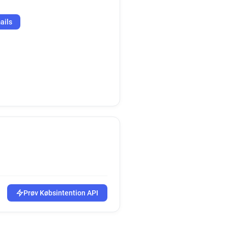
ails
Prøv Købsintention API