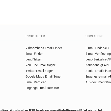
PRODUKTER
UDVIKLERE
Virksomheds Email Finder
E-mail Finder API
Email Finder
E-mail Verificerin
Lead Søger
Lead-Berigelse AP
YouTube Email Søger
Købshensigt API
Twitter Email Søger
Social Email Finde
Google Maps Email Søger
Engangs-e-mail A
Email Verificer
API-dokumentatio
Engangs Email Detektor
ention, Minelead er B2B lead- og e-mailintelligens-API'et på nettet.