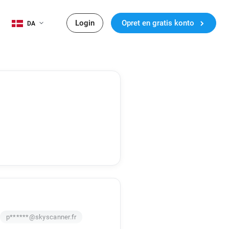
Login
Opret en gratis konto
DA
p******@skyscanner.fr