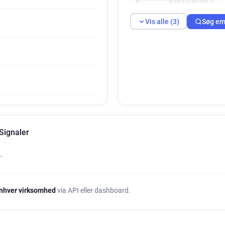
k*********@skyscanner.fr
Vis alle (3)
Søg em
Signaler
…
nhver virksomhed
via API eller dashboard.