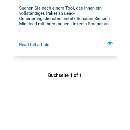
Positionen Mit Einem
Suchen Sie nach einem Tool, das Ihnen ein
vollständiges Paket an Lead-
Generierungsdiensten bietet? Schauen Sie sich
Leistungsstarken LinkedIn-Profil-
Minelead mit ihrem neuen LinkedIn-Scraper an.
...
Scraper.
Read full article
4. April 2023
Buchseite 1 of 1