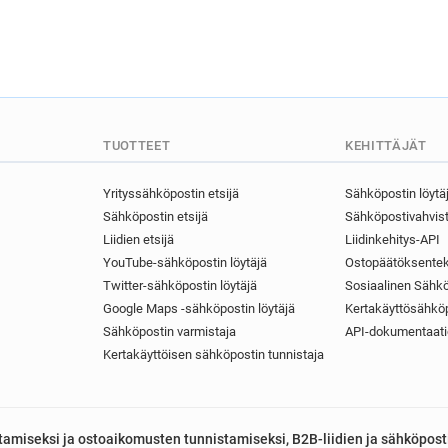
TUOTTEET
KEHITTÄJÄT
Yrityssähköpostin etsijä
Sähköpostin löytä
Sähköpostin etsijä
Sähköpostivahvist
Liidien etsijä
Liidinkehitys-API
YouTube-sähköpostin löytäjä
Ostopäätöksentek
Twitter-sähköpostin löytäjä
Sosiaalinen Sähkö
Google Maps -sähköpostin löytäjä
Kertakäyttösähköp
Sähköpostin varmistaja
API-dokumentaati
Kertakäyttöisen sähköpostin tunnistaja
astamiseksi ja ostoaikomusten tunnistamiseksi, B2B-liidien ja sähköpost