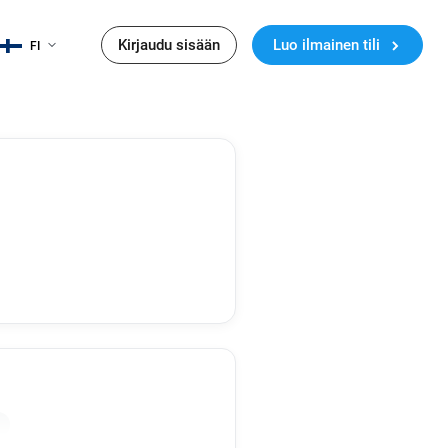
Kirjaudu sisään
Luo ilmainen tili
FI