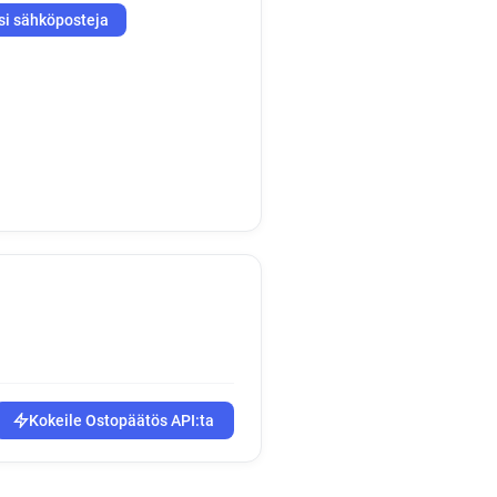
si sähköposteja
Kokeile Ostopäätös API:ta