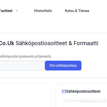
Tuotteet
Hinnoittelu
Kutsu & Tienaa
.Co.Uk
Sähköpostiosoitteet & Formaatti
sähköpostia kyseisestä yrityksestä.
Etsi sähköposteja
Sähköpostiosoitteet
r*********@allaboutlaw.co.uk