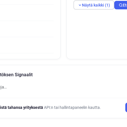
Näytä kaikki (1)
Et
töksen Signaalit
eja…
istä tahansa yrityksestä
API:n tai hallintapaneelin kautta.