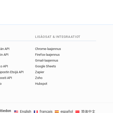
LISÄOSAT & INTEGRAATIOT
jän API
Chrome-laajennus
in API
Firefox-laajennus
Gmail-laajennus
o API
Google Sheets
postin Etsijä API
Zapier
osti API
Zoho
o
Hubspot
itiedon
English
français
español
简体中文
Deuts