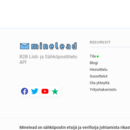
RESURSSIT
B2B Liidi- ja Sähköpostitieto
Tila
API
Blogi
Hinnoittelu
Suosittelut
Ota yhteyttä
Yrityshakemisto
Minelead on sähköpostin etsijä ja verifioija johtamista rik