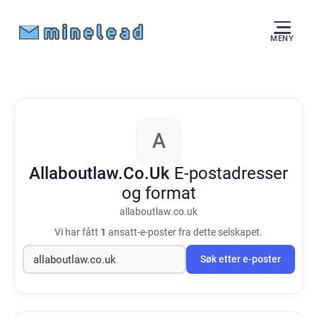
MENY
A
Allaboutlaw.Co.Uk
E-postadresser
og format
allaboutlaw.co.uk
Vi har fått
1
ansatt-e-poster fra dette selskapet.
Søk etter e-poster