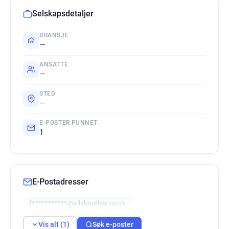
Selskapsdetaljer
BRANSJE
—
ANSATTE
—
STED
—
E-POSTER FUNNET
1
E-Postadresser
f***********@allaboutlaw.co.uk
Vis alt (1)
Søk e-poster