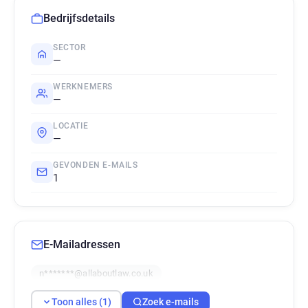
Bedrijfsdetails
SECTOR
—
WERKNEMERS
—
LOCATIE
—
GEVONDEN E-MAILS
1
E-Mailadressen
n*******@allaboutlaw.co.uk
Toon alles (1)
Zoek e-mails