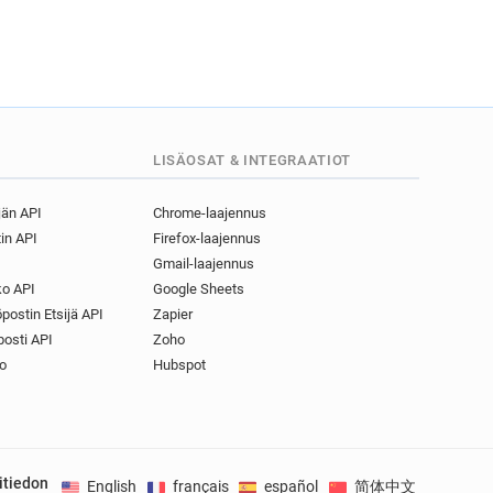
co.uk
LISÄOSAT & INTEGRAATIOT
jän API
Chrome-laajennus
in API
Firefox-laajennus
Gmail-laajennus
o API
Google Sheets
postin Etsijä API
Zapier
osti API
Zoho
o
Hubspot
itiedon
English
français
español
简体中文
Deuts