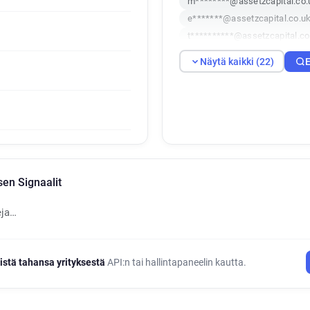
m********@assetzcapital.co.
e*******@assetzcapital.co.u
t**********@assetzcapital.co
d***********@assetzcapital.
Näytä kaikki (22)
E
j**********@assetzcapital.co
n*****@assetzcapital.co.uk
g*******@assetzcapital.co.u
l************@assetzcapital.
v************@assetzcapital
i***********@assetzcapital.c
k************@assetzcapital
en Signaalit
k**********@assetzcapital.c
f**********@assetzcapital.co
eja…
x*********@assetzcapital.co
o*****@assetzcapital.co.uk
i**********@assetzcapital.co
istä tahansa yrityksestä
API:n tai hallintapaneelin kautta.
v*******@assetzcapital.co.u
b************@assetzcapital