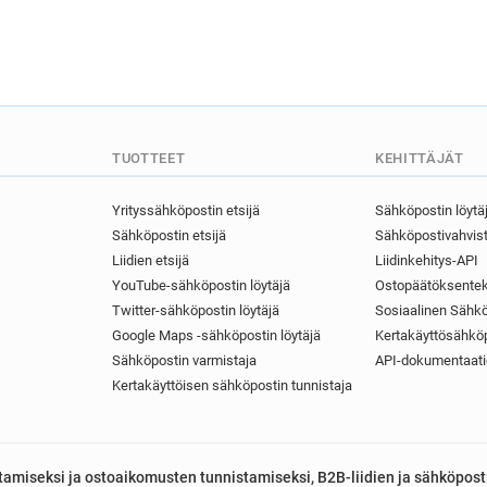
c***********@assetzcapital.
TUOTTEET
KEHITTÄJÄT
Yrityssähköpostin etsijä
Sähköpostin löytä
Sähköpostin etsijä
Sähköpostivahvist
Liidien etsijä
Liidinkehitys-API
YouTube-sähköpostin löytäjä
Ostopäätöksentek
Twitter-sähköpostin löytäjä
Sosiaalinen Sähkö
Google Maps -sähköpostin löytäjä
Kertakäyttösähköp
Sähköpostin varmistaja
API-dokumentaati
Kertakäyttöisen sähköpostin tunnistaja
astamiseksi ja ostoaikomusten tunnistamiseksi, B2B-liidien ja sähköpost