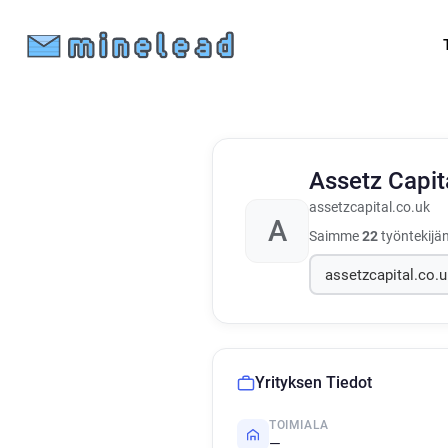
Assetz Capit
assetzcapital.co.uk
A
Saimme
22
työntekijän
Yrityksen Tiedot
TOIMIALA
—