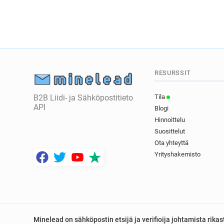
RESURSSIT
B2B Liidi- ja Sähköpostitieto
Tila
API
Blogi
Hinnoittelu
Suosittelut
Ota yhteyttä
Yrityshakemisto
Minelead on sähköpostin etsijä ja verifioija johtamista rik