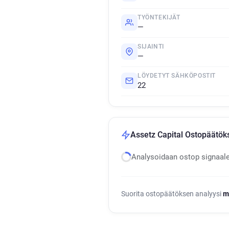
TYÖNTEKIJÄT
—
SIJAINTI
—
LÖYDETYT SÄHKÖPOSTIT
22
Assetz Capital Ostopäätöks
Analysoidaan ostop signaal
Suorita ostopäätöksen analyysi
m