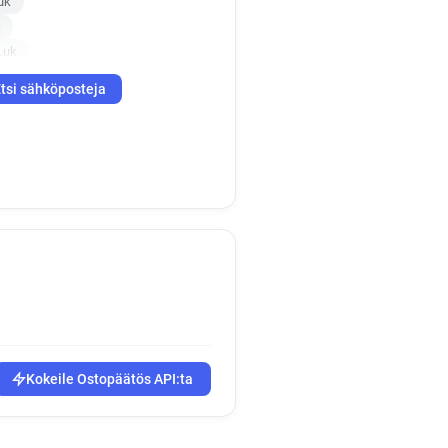
uk
k
.uk
co.uk
tsi sähköposteja
.uk
f*****@assetzcapital.co.uk
k
co.uk
.co.uk
o.uk
.co.uk
o.uk
.uk
.uk
y*****@assetzcapital.co.uk
.uk
Kokeile Ostopäätös API:ta
k
.co.uk