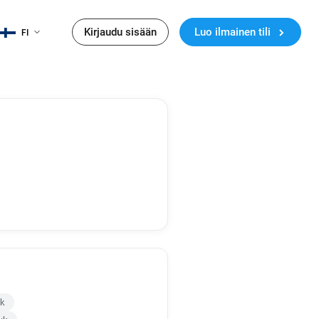
Kirjaudu sisään
Luo ilmainen tili
FI
uk