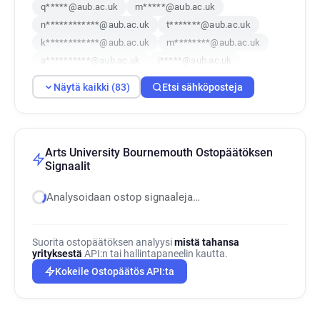
q*****@aub.ac.uk
m*****@aub.ac.uk
n************@aub.ac.uk
t*******@aub.ac.uk
k************@aub.ac.uk
m********@aub.ac.uk
a**********@aub.ac.uk
j*****@aub.ac.uk
a******@aub.ac.uk
b*****@aub.ac.uk
Näytä kaikki (83)
Etsi sähköposteja
t*********@aub.ac.uk
m********@aub.ac.uk
b********@aub.ac.uk
a*****@aub.ac.uk
z**********@aub.ac.uk
h**********@aub.ac.uk
w*******@aub.ac.uk
a********@aub.ac.uk
Arts University Bournemouth Ostopäätöksen
Signaalit
h*********@aub.ac.uk
j**********@aub.ac.uk
z********@aub.ac.uk
p******@aub.ac.uk
Analysoidaan ostop signaaleja…
k**********@aub.ac.uk
m***********@aub.ac.uk
v******@aub.ac.uk
q************@aub.ac.uk
c*******@aub.ac.uk
s************@aub.ac.uk
Suorita ostopäätöksen analyysi
mistä tahansa
yrityksestä
API:n tai hallintapaneelin kautta.
v************@aub.ac.uk
x*****@aub.ac.uk
Kokeile Ostopäätös API:ta
t*******@aub.ac.uk
i***********@aub.ac.uk
s********@aub.ac.uk
h******@aub.ac.uk
r************@aub.ac.uk
y******@aub.ac.uk