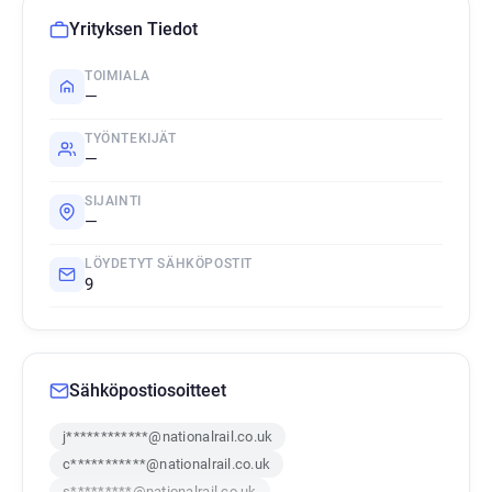
Yrityksen Tiedot
TOIMIALA
—
TYÖNTEKIJÄT
—
SIJAINTI
—
LÖYDETYT SÄHKÖPOSTIT
9
Sähköpostiosoitteet
j************@nationalrail.co.uk
c***********@nationalrail.co.uk
s*********@nationalrail.co.uk