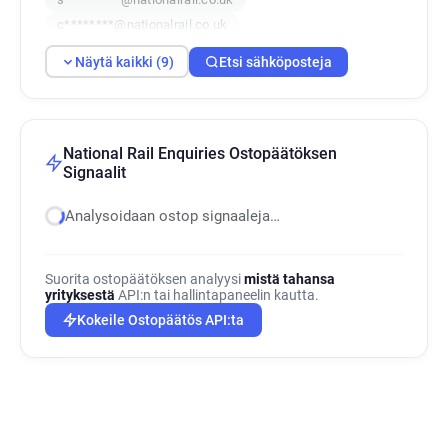
c********@nationalrail.co.uk
q*****@nationalrail.co.uk
e*****@nationalrail.co.uk
Näytä kaikki (9)
Etsi sähköposteja
u*****@nationalrail.co.uk
j************@nationalrail.co.uk
e********@nationalrail.co.uk
National Rail Enquiries Ostopäätöksen
Signaalit
Analysoidaan ostop signaaleja…
Suorita ostopäätöksen analyysi
mistä tahansa
yrityksestä
API:n tai hallintapaneelin kautta.
Kokeile Ostopäätös API:ta