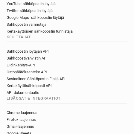
YouTube-sähköpostin löytäjä
Twitter-sähköpostin löytäjä
Google Maps -sähköpostin löytäjä
Sähköpostin varmistaja
Kertakäyttöisen sähköpostin tunnistaja
KEHITTÄJÄT
Sähköpostin löytäjän API
Sähköpostivahvistin API
Liidinkehitys-API
Ostopäätöksenteko API
Sosiaalinen Sähköpostin Etsijä API
Kertakäyttösähköposti API
API-dokumentaatio
LISÄOSAT & INTEGRAATIOT
Chrome-laajennus
Firefox-laajennus
Gmail-laajennus
Google Sheets