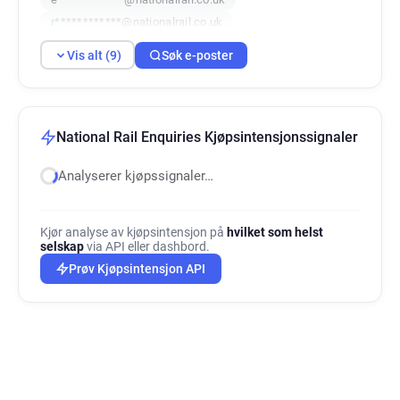
r************@nationalrail.co.uk
m***********@nationalrail.co.uk
Vis alt (9)
Søk e-poster
h************@nationalrail.co.uk
f*****@nationalrail.co.uk
o*****@nationalrail.co.uk
u*****@nationalrail.co.uk
National Rail Enquiries Kjøpsintensjonssignaler
Analyserer kjøpssignaler…
Kjør analyse av kjøpsintensjon på
hvilket som helst
selskap
via API eller dashbord.
Prøv Kjøpsintensjon API