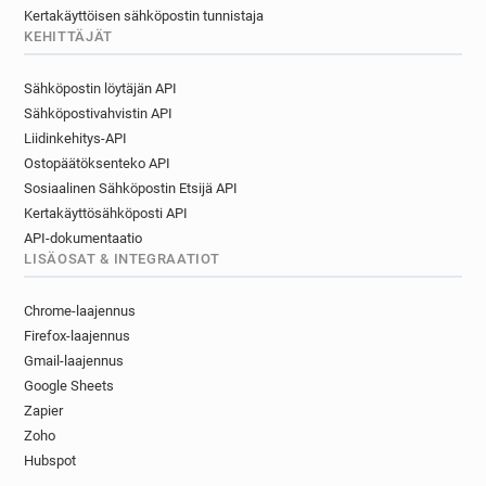
Kertakäyttöisen sähköpostin tunnistaja
KEHITTÄJÄT
Sähköpostin löytäjän API
Sähköpostivahvistin API
Liidinkehitys-API
Ostopäätöksenteko API
Sosiaalinen Sähköpostin Etsijä API
Kertakäyttösähköposti API
API-dokumentaatio
LISÄOSAT & INTEGRAATIOT
Chrome-laajennus
Firefox-laajennus
Gmail-laajennus
Google Sheets
Zapier
Zoho
Hubspot