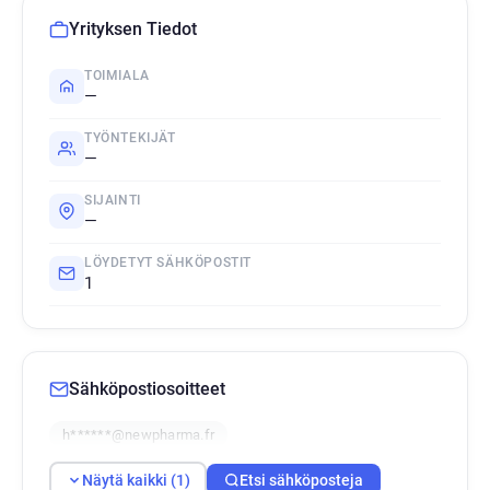
Yrityksen Tiedot
TOIMIALA
—
TYÖNTEKIJÄT
—
SIJAINTI
—
LÖYDETYT SÄHKÖPOSTIT
1
Sähköpostiosoitteet
h******@newpharma.fr
Näytä kaikki (1)
Etsi sähköposteja