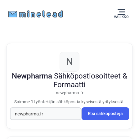
VALIKKO
N
Newpharma
Sähköpostiosoitteet &
Formaatti
newpharma.fr
Saimme
1
työntekijän sähköpostia kyseisestä yrityksestä.
Etsi sähköposteja