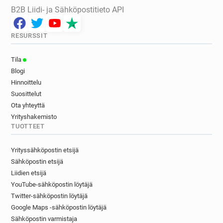
B2B Liidi- ja Sähköpostitieto API
RESURSSIT
Tila
Blogi
Hinnoittelu
Suosittelut
Ota yhteyttä
Yrityshakemisto
TUOTTEET
Yrityssähköpostin etsijä
Sähköpostin etsijä
Liidien etsijä
YouTube-sähköpostin löytäjä
Twitter-sähköpostin löytäjä
Google Maps -sähköpostin löytäjä
Sähköpostin varmistaja