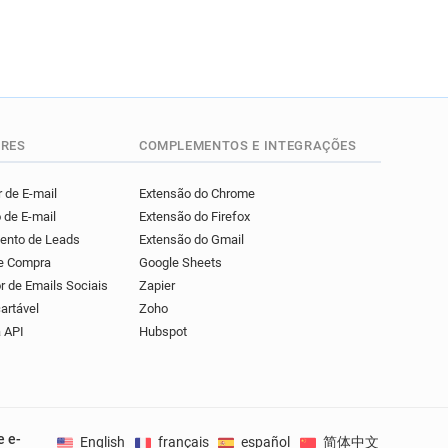
RES
COMPLEMENTOS E INTEGRAÇÕES
 de E-mail
Extensão do Chrome
 de E-mail
Extensão do Firefox
mento de Leads
Extensão do Gmail
de Compra
Google Sheets
r de Emails Sociais
Zapier
artável
Zoho
 API
Hubspot
e e-
English
français
español
简体中文
Deuts