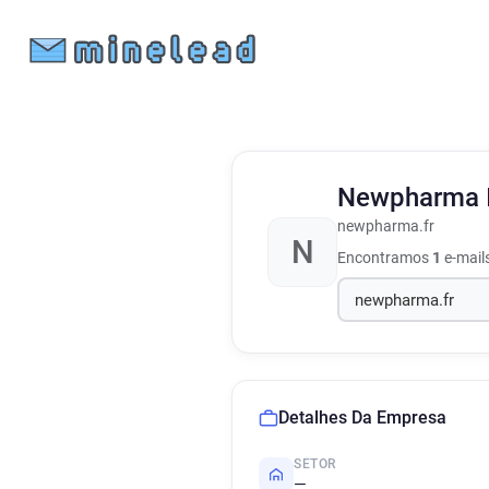
Newpharma
newpharma.fr
N
Encontramos
1
e-mail
Detalhes Da Empresa
SETOR
—