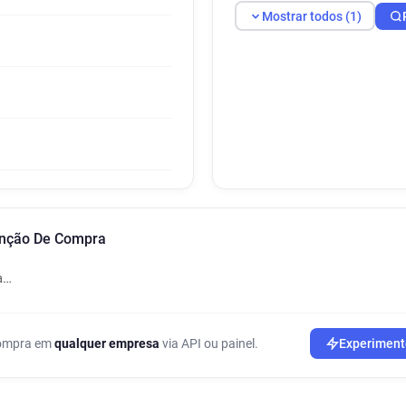
Mostrar todos (1)
enção De Compra
a…
 compra em
qualquer empresa
via API ou painel.
Experiment