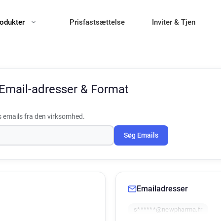
odukter
Prisfastsættelse
Inviter & Tjen
Email-adresser & Format
 emails fra den virksomhed.
Søg Emails
Emailadresser
s******@newpharma.fr