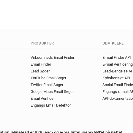
PRODUKTER
UDVIKLERE
Virksomheds Email Finder
E-mail Finder API
Email Finder
E-mail Verificerin
Lead Søger
Lead-Berigelse AP
YouTube Email Søger
Købshensigt API
Twitter Email Søger
Social Email Finde
Google Maps Email Søger
Engangs-e-mail A
Email Verificer
API-dokumentatio
Engangs Email Detektor
ention, Minelead er B2B lead- og e-mailintelligens-API'et på nettet.