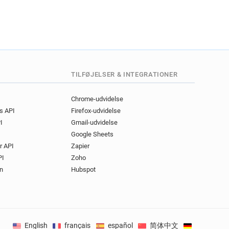
TILFØJELSER & INTEGRATIONER
Chrome-udvidelse
gs API
Firefox-udvidelse
I
Gmail-udvidelse
Google Sheets
r API
Zapier
PI
Zoho
n
Hubspot
English
français
español
简体中文
Deutsch