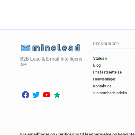
RESSOURCER
B2B Lead & E-mail Intelligens
Status
API
Blog
Prisfastsættelse
Henvisninger
Kontakt os
Virksomhedsindeks
Fra emailfinder og -verificering til leadberigelse og købsint