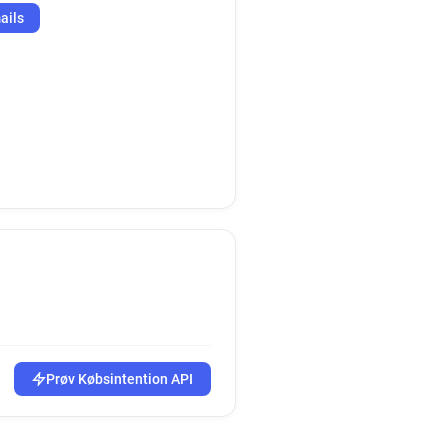
ails
Prøv Købsintention API