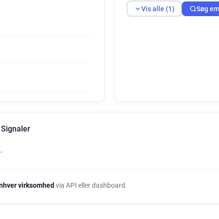
Vis alle (1)
Søg em
Signaler
…
nhver virksomhed
via API eller dashboard.