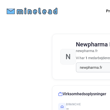
Pr
Newpharma
newpharma.fr
N
Vi har
1
medarbejderes
Virksomhedsoplysninger
BRANCHE
—