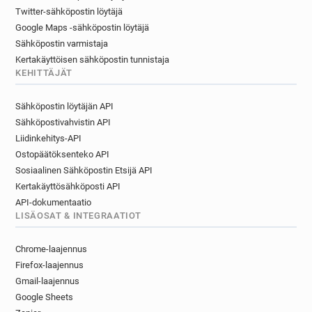
Twitter-sähköpostin löytäjä
Google Maps -sähköpostin löytäjä
Sähköpostin varmistaja
Kertakäyttöisen sähköpostin tunnistaja
KEHITTÄJÄT
Sähköpostin löytäjän API
Sähköpostivahvistin API
Liidinkehitys-API
Ostopäätöksenteko API
Sosiaalinen Sähköpostin Etsijä API
Kertakäyttösähköposti API
API-dokumentaatio
LISÄOSAT & INTEGRAATIOT
Chrome-laajennus
Firefox-laajennus
Gmail-laajennus
Google Sheets