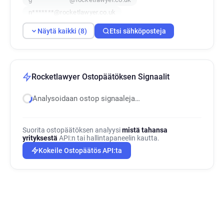
n*******@rocketlawyer.co.uk
f************@rocketlawyer.co.uk
Näytä kaikki (8)
Etsi sähköposteja
d*****@rocketlawyer.co.uk
y*********@rocketlawyer.co.uk
r*********@rocketlawyer.co.uk
Rocketlawyer Ostopäätöksen Signaalit
Analysoidaan ostop signaaleja…
Suorita ostopäätöksen analyysi
mistä tahansa
yrityksestä
API:n tai hallintapaneelin kautta.
Kokeile Ostopäätös API:ta