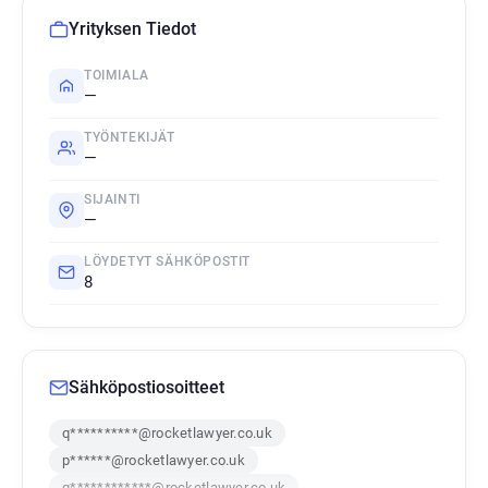
Yrityksen Tiedot
TOIMIALA
—
TYÖNTEKIJÄT
—
SIJAINTI
—
LÖYDETYT SÄHKÖPOSTIT
8
Sähköpostiosoitteet
q**********@rocketlawyer.co.uk
p******@rocketlawyer.co.uk
g************@rocketlawyer.co.uk