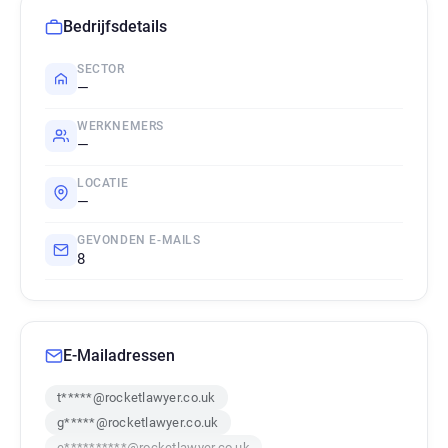
Bedrijfsdetails
SECTOR
—
WERKNEMERS
—
LOCATIE
—
GEVONDEN E-MAILS
8
E-Mailadressen
t*****@rocketlawyer.co.uk
g*****@rocketlawyer.co.uk
e**********@rocketlawyer.co.uk