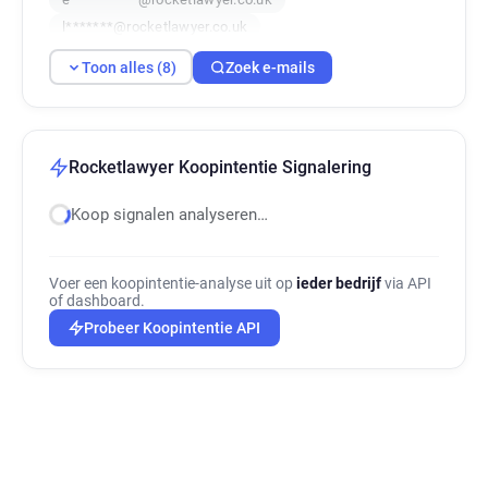
l*******@rocketlawyer.co.uk
w**********@rocketlawyer.co.uk
Toon alles (8)
Zoek e-mails
p*********@rocketlawyer.co.uk
q***********@rocketlawyer.co.uk
j********@rocketlawyer.co.uk
Rocketlawyer Koopintentie Signalering
Koop signalen analyseren…
Voer een koopintentie-analyse uit op
ieder bedrijf
via API
of dashboard.
Probeer Koopintentie API