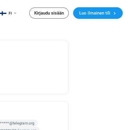
Kirjaudu sisään
Luo ilmainen tili
FI
******@telegram.org