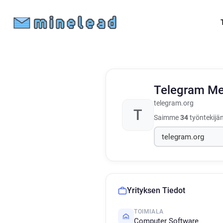
Telegram M
telegram.org
T
Saimme
34
työntekijän
Yrityksen Tiedot
TOIMIALA
Computer Software