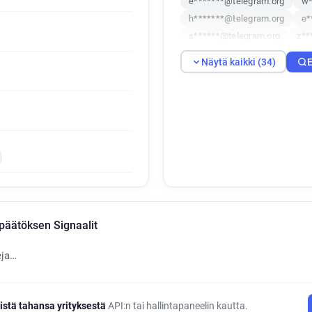
e*******@telegram.org
w*
h*******@telegram.org
e*
s******@telegram.org
z**
j**********@telegram.org
Näytä kaikki (34)
E
k*****@telegram.org
w***
i************@telegram.org
k*******@telegram.org
e*
c************@telegram.org
x********@telegram.org
w
y***********@telegram.org
e*****@telegram.org
x***
o***********@telegram.org
v*******@telegram.org
a*
äätöksen Signaalit
v**********@telegram.org
t***********@telegram.org
eja…
h********@telegram.org
w
istä tahansa yrityksestä
API:n tai hallintapaneelin kautta.