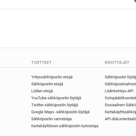
TUOTTEET
KEHITTÄJÄT
Yrityssähköpostin etsijä
Sähköpostin löytä
Sähköpostin etsijä
Sähköpostivahvist
Liidien etsijä
Liidinkehitys-API
YouTube-sähköpostin löytäjä
Ostopäätöksentek
Twitter-sähköpostin löytäjä
Sosiaalinen Sähkö
Google Maps -sähköpostin löytäjä
Kertakäyttösähköp
Sähköpostin varmistaja
API-dokumentaati
Kertakäyttöisen sähköpostin tunnistaja