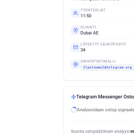
TYÖNTEKIJÄT
11-50
SIJAINTI
Dubai AE
LÖYDETYT SÄHKÖPOSTIT
34
SÄHKÖPOSTIMALLI
{lastname}@telegram.org
Telegram Messenger Ostop
Analysoidaan ostop signaal
Suorita ostopäätöksen analyysi
m