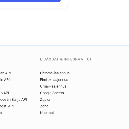
LISÄOSAT & INTEGRAATIOT
jän API
Chrome-laajennus
in API
Firefox-laajennus
Gmail-laajennus
o API
Google Sheets
postin Etsijä API
Zapier
osti API
Zoho
o
Hubspot