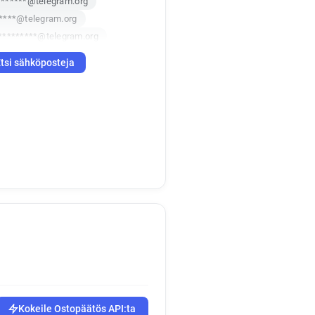
******@telegram.org
****@telegram.org
*********@telegram.org
q**********@telegram.org
tsi sähköposteja
**@telegram.org
i*********@telegram.org
*********@telegram.org
x********@telegram.org
********@telegram.org
v**********@telegram.org
**@telegram.org
k********@telegram.org
*****@telegram.org
p******@telegram.org
u*****@telegram.org
******@telegram.org
Kokeile Ostopäätös API:ta