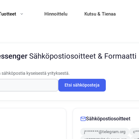
Tuotteet
Hinnoittelu
Kutsu & Tienaa
essenger
Sähköpostiosoitteet & Formaatti
 sähköpostia kyseisestä yrityksestä.
Etsi sähköposteja
Sähköpostiosoitteet
j*******@telegram.org
c*