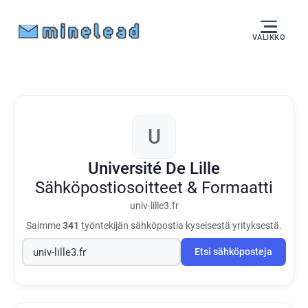
VALIKKO
U
Université De Lille
Sähköpostiosoitteet & Formaatti
univ-lille3.fr
Saimme
341
työntekijän sähköpostia kyseisestä yrityksestä.
Etsi sähköposteja