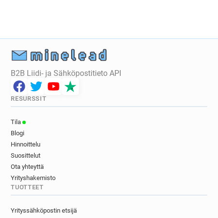
u************@univ-lille3.fr
t************@univ-lille3.fr
g********@univ-lille3.fr
e******@univ-lille3.fr
o*******@univ-lille3.fr
p******@univ-lille3.fr
a********@univ-lille3.fr
x**********@univ-lille3.fr
g************@univ-lille3.fr
m******@univ-lille3.fr
B2B Liidi- ja Sähköpostitieto API
v*********@univ-lille3.fr
s************@univ-lille3.fr
j************@univ-lille3.fr
RESURSSIT
p***********@univ-lille3.fr
i******@univ-lille3.fr
w*******@univ-lille3.fr
j*********@univ-lille3.fr
Tila
m******@univ-lille3.fr
f*******@univ-lille3.fr
Blogi
e******@univ-lille3.fr
x********@univ-lille3.fr
Hinnoittelu
m***********@univ-lille3.fr
Suosittelut
d**********@univ-lille3.fr
f**********@univ-lille3.fr
Ota yhteyttä
s************@univ-lille3.fr
h*********@univ-lille3.fr
Yrityshakemisto
TUOTTEET
d********@univ-lille3.fr
a*****@univ-lille3.fr
h********@univ-lille3.fr
r********@univ-lille3.fr
Yrityssähköpostin etsijä
h**********@univ-lille3.fr
f********@univ-lille3.fr