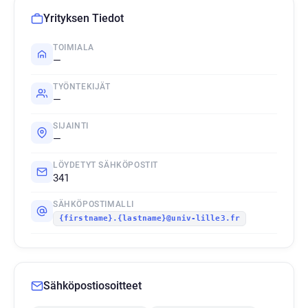
Yrityksen Tiedot
TOIMIALA
—
TYÖNTEKIJÄT
—
SIJAINTI
—
LÖYDETYT SÄHKÖPOSTIT
341
SÄHKÖPOSTIMALLI
{firstname}.{lastname}@univ-lille3.fr
Sähköpostiosoitteet