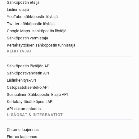
Sähköpostin etsijä
i*********@univ-lille3.fr
e***********@univ-lille3.fr
Liidien etsijä
g***********@univ-lille3.fr
r*****@univ-lille3.fr
YouTube-sähköpostin löytäjä
o**********@univ-lille3.fr
p********@univ-lille3.fr
Twitter-sähköpostin löytäjä
w***********@univ-lille3.fr
o*****@univ-lille3.fr
Google Maps -sähköpostin löytäjä
v*******@univ-lille3.fr
e*********@univ-lille3.fr
Sähköpostin varmistaja
y*******@univ-lille3.fr
u*********@univ-lille3.fr
Kertakäyttöisen sähköpostin tunnistaja
g**********@univ-lille3.fr
u*****@univ-lille3.fr
KEHITTÄJÄT
l************@univ-lille3.fr
e*******@univ-lille3.fr
Sähköpostin löytäjän API
q***********@univ-lille3.fr
Sähköpostivahvistin API
k************@univ-lille3.fr
g*****@univ-lille3.fr
Liidinkehitys-API
i**********@univ-lille3.fr
w*****@univ-lille3.fr
Ostopäätöksenteko API
h*****@univ-lille3.fr
n***********@univ-lille3.fr
Sosiaalinen Sähköpostin Etsijä API
v*****@univ-lille3.fr
q************@univ-lille3.fr
Kertakäyttösähköposti API
u*****@univ-lille3.fr
m************@univ-lille3.fr
API-dokumentaatio
a******@univ-lille3.fr
d********@univ-lille3.fr
LISÄOSAT & INTEGRAATIOT
x***********@univ-lille3.fr
v***********@univ-lille3.fr
j******@univ-lille3.fr
Chrome-laajennus
h***********@univ-lille3.fr
x**********@univ-lille3.fr
Firefox-laajennus