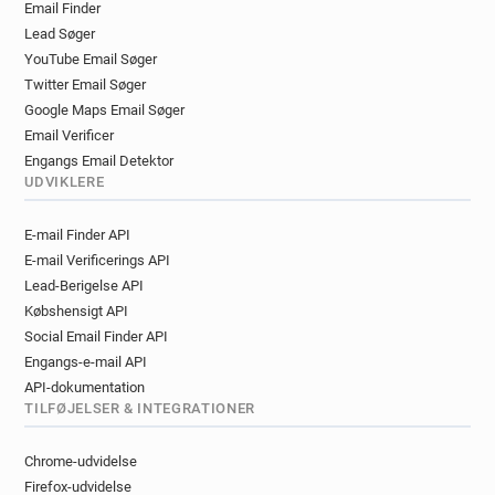
Email Finder
u*****@univ-lille3.fr
b********@univ-lille3.fr
Lead Søger
m******@univ-lille3.fr
u******@univ-lille3.fr
YouTube Email Søger
s********@univ-lille3.fr
y*******@univ-lille3.fr
Twitter Email Søger
y************@univ-lille3.fr
z********@univ-lille3.fr
Google Maps Email Søger
a***********@univ-lille3.fr
n*******@univ-lille3.fr
Email Verificer
p***********@univ-lille3.fr
Engangs Email Detektor
j************@univ-lille3.fr
UDVIKLERE
n************@univ-lille3.fr
E-mail Finder API
i***********@univ-lille3.fr
b********@univ-lille3.fr
E-mail Verificerings API
j*****@univ-lille3.fr
l*******@univ-lille3.fr
Lead-Berigelse API
s******@univ-lille3.fr
i*******@univ-lille3.fr
Købshensigt API
m*******@univ-lille3.fr
h*****@univ-lille3.fr
Social Email Finder API
m******@univ-lille3.fr
f***********@univ-lille3.fr
Engangs-e-mail API
g*******@univ-lille3.fr
w************@univ-lille3.fr
API-dokumentation
q******@univ-lille3.fr
s***********@univ-lille3.fr
TILFØJELSER & INTEGRATIONER
b********@univ-lille3.fr
l*******@univ-lille3.fr
d*******@univ-lille3.fr
i*****@univ-lille3.fr
Chrome-udvidelse
d********@univ-lille3.fr
x***********@univ-lille3.fr
Firefox-udvidelse