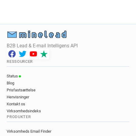
g***********@univ-lille3.fr
g*********@univ-lille3.fr
p*********@univ-lille3.fr
h********@univ-lille3.fr
g************@univ-lille3.fr
v*****@univ-lille3.fr
y*********@univ-lille3.fr
o***********@univ-lille3.fr
t*******@univ-lille3.fr
n************@univ-lille3.fr
m********@univ-lille3.fr
f********@univ-lille3.fr
B2B Lead & E-mail Intelligens API
s**********@univ-lille3.fr
b**********@univ-lille3.fr
m*********@univ-lille3.fr
u*******@univ-lille3.fr
RESSOURCER
h***********@univ-lille3.fr
h**********@univ-lille3.fr
u********@univ-lille3.fr
f*****@univ-lille3.fr
Status
a******@univ-lille3.fr
o***********@univ-lille3.fr
Blog
p************@univ-lille3.fr
e********@univ-lille3.fr
Prisfastsættelse
f*****@univ-lille3.fr
x*******@univ-lille3.fr
Henvisninger
l**********@univ-lille3.fr
e***********@univ-lille3.fr
Kontakt os
h**********@univ-lille3.fr
w*****@univ-lille3.fr
Virksomhedsindeks
PRODUKTER
j*****@univ-lille3.fr
i*********@univ-lille3.fr
h***********@univ-lille3.fr
Virksomheds Email Finder
n************@univ-lille3.fr
j*********@univ-lille3.fr