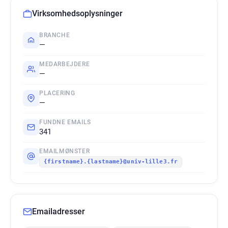
Virksomhedsoplysninger
BRANCHE
—
MEDARBEJDERE
—
PLACERING
—
FUNDNE EMAILS
341
EMAILMØNSTER
{firstname}.{lastname}@univ-lille3.fr
Emailadresser