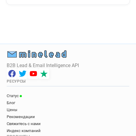
e***********@univ-lille3.fr
f***********@univ-lille3.fr
c***********@univ-lille3.fr
c*********@univ-lille3.fr
j**********@univ-lille3.fr
y***********@univ-lille3.fr
j********@univ-lille3.fr
c******@univ-lille3.fr
o**********@univ-lille3.fr
g*******@univ-lille3.fr
u**********@univ-lille3.fr
s********@univ-lille3.fr
g**********@univ-lille3.fr
w**********@univ-lille3.fr
c******@univ-lille3.fr
a********@univ-lille3.fr
B2B Lead & Email Intelligence API
d*****@univ-lille3.fr
a***********@univ-lille3.fr
h**********@univ-lille3.fr
w*********@univ-lille3.fr
РЕСУРСЫ
j***********@univ-lille3.fr
i******@univ-lille3.fr
w************@univ-lille3.fr
f*****@univ-lille3.fr
Статус
i*******@univ-lille3.fr
b*********@univ-lille3.fr
Блог
m************@univ-lille3.fr
Цены
u***********@univ-lille3.fr
a******@univ-lille3.fr
Рекомендации
g**********@univ-lille3.fr
Свяжитесь с нами
e************@univ-lille3.fr
q********@univ-lille3.fr
Индекс компаний