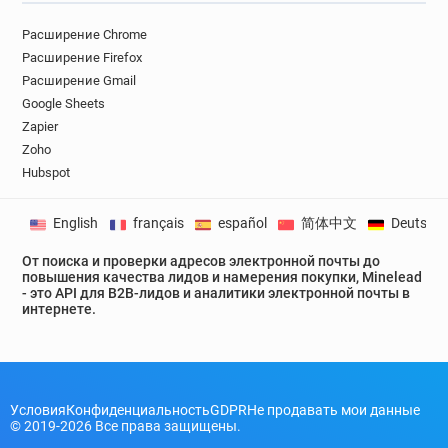
p************@univ-lille3.fr
j************@univ-lille3.fr
w*****@univ-lille3.fr
Расширение Chrome
m*******@univ-lille3.fr
j******@univ-lille3.fr
Расширение Firefox
Расширение Gmail
x**********@univ-lille3.fr
j************@univ-lille3.fr
Google Sheets
i********@univ-lille3.fr
j*******@univ-lille3.fr
Zapier
b**********@univ-lille3.fr
b********@univ-lille3.fr
Zoho
b*******@univ-lille3.fr
n********@univ-lille3.fr
Hubspot
c***********@univ-lille3.fr
y************@univ-lille3.fr
f*****@univ-lille3.fr
English
français
español
简体中文
Deutsch
w***********@univ-lille3.fr
p*****@univ-lille3.fr
d*********@univ-lille3.fr
w*****@univ-lille3.fr
От поиска и проверки адресов электронной почты до
повышения качества лидов и намерения покупки, Minelead
d************@univ-lille3.fr
- это API для B2B-лидов и аналитики электронной почты в
x**********@univ-lille3.fr
s******@univ-lille3.fr
интернете.
w**********@univ-lille3.fr
d******@univ-lille3.fr
p*******@univ-lille3.fr
l********@univ-lille3.fr
h*******@univ-lille3.fr
z**********@univ-lille3.fr
z******@univ-lille3.fr
q********@univ-lille3.fr
Условия
Конфиденциальность
GDPR
Не продавать мои данные
© 2019-2026 Все права защищены.
y**********@univ-lille3.fr
v***********@univ-lille3.fr