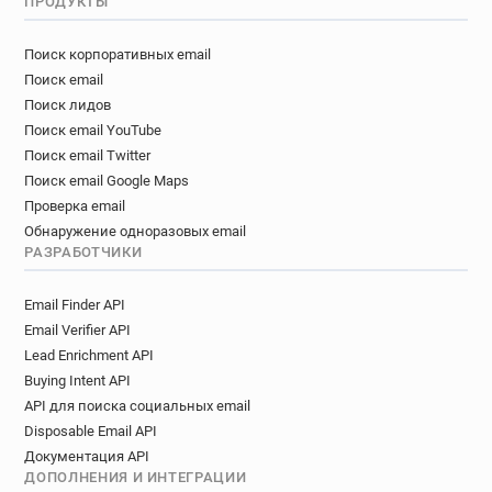
ПРОДУКТЫ
i**********@univ-lille3.fr
k************@univ-lille3.fr
Поиск корпоративных email
r************@univ-lille3.fr
Поиск email
a***********@univ-lille3.fr
g******@univ-lille3.fr
Поиск лидов
b************@univ-lille3.fr
Поиск email YouTube
v***********@univ-lille3.fr
Поиск email Twitter
j************@univ-lille3.fr
Поиск email Google Maps
b**********@univ-lille3.fr
q*********@univ-lille3.fr
Проверка email
g***********@univ-lille3.fr
e*****@univ-lille3.fr
Обнаружение одноразовых email
w*******@univ-lille3.fr
e********@univ-lille3.fr
РАЗРАБОТЧИКИ
t*******@univ-lille3.fr
z*******@univ-lille3.fr
Email Finder API
g******@univ-lille3.fr
s*****@univ-lille3.fr
Email Verifier API
j***********@univ-lille3.fr
Lead Enrichment API
s************@univ-lille3.fr
Buying Intent API
k**********@univ-lille3.fr
API для поиска социальных email
q************@univ-lille3.fr
Disposable Email API
y************@univ-lille3.fr
o*******@univ-lille3.fr
Документация API
o*******@univ-lille3.fr
d******@univ-lille3.fr
ДОПОЛНЕНИЯ И ИНТЕГРАЦИИ