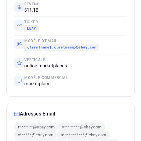
REVENU
$11.1B
TICKER
EBAY
MODÈLE D'EMAIL
{firstname}.{lastname}@ebay.com
VERTICALE
online marketplaces
MODÈLE COMMERCIAL
marketplace
Adresses Email
r*******@ebay.com
v********@ebay.com
x******@ebay.com
a***********@ebay.com