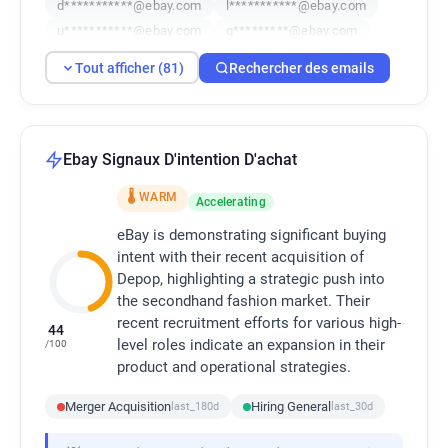
d***********@ebay.com
l***********@ebay.com
u***********@ebay.com
q*********@ebay.com
r********@ebay.com
e************@ebay.com
Tout afficher (81)
Rechercher des emails
l************@ebay.com
f************@ebay.com
w***********@ebay.com
s*****@ebay.com
c********@ebay.com
b******@ebay.com
e********@ebay.com
g******@ebay.com
Ebay Signaux D'intention D'achat
u*******@ebay.com
l************@ebay.com
🌡 WARM
Accelerating
m*******@ebay.com
k********@ebay.com
h******@ebay.com
y***********@ebay.com
eBay is demonstrating significant buying
n********@ebay.com
intent with their recent acquisition of
i************@ebay.com
Depop, highlighting a strategic push into
d*******@ebay.com
n************@ebay.com
the secondhand fashion market. Their
f********@ebay.com
b******@ebay.com
recent recruitment efforts for various high-
44
u***********@ebay.com
e********@ebay.com
level roles indicate an expansion in their
/100
n******@ebay.com
l***********@ebay.com
product and operational strategies.
v*****@ebay.com
f*******@ebay.com
d***********@ebay.com
c*****@ebay.com
Merger Acquisition
Hiring General
last_180d
last_30d
c************@ebay.com
v*****@ebay.com