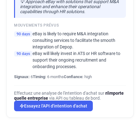
💡 Approach eBay with solutions that support M&A
l**********@ebay.com
q***********@ebay.com
integration and enhance their operational
q**********@ebay.com
l*********@ebay.com
capabilities through HR solutions.
b********@ebay.com
r*******@ebay.com
MOUVEMENTS PRÉVUS
v***********@ebay.com
s***********@ebay.com
c*****@ebay.com
eBay is likely to require M&A integration
r*********@ebay.com
90 days
consulting services to facilitate the smooth
k*********@ebay.com
n**********@ebay.com
integration of Depop.
o********@ebay.com
l*****@ebay.com
eBay will likely invest in ATS or HR software to
90 days
c*********@ebay.com
i************@ebay.com
support their ongoing recruitment and
z**********@ebay.com
u*********@ebay.com
onboarding processes.
v**********@ebay.com
g************@ebay.com
Signaux:
6
Timing:
6 months
Confiance:
high
a*********@ebay.com
j************@ebay.com
s*******@ebay.com
d************@ebay.com
Effectuez une analyse de l'intention d'achat sur
n'importe
o********@ebay.com
z*****@ebay.com
quelle entreprise
via API ou tableau de bord.
o***********@ebay.com
z******@ebay.com
Essayez l'API d'intention d'achat
d**********@ebay.com
g**********@ebay.com
n*******@ebay.com
w******@ebay.com
d************@ebay.com
a**********@ebay.com
m********@ebay.com
d*********@ebay.com