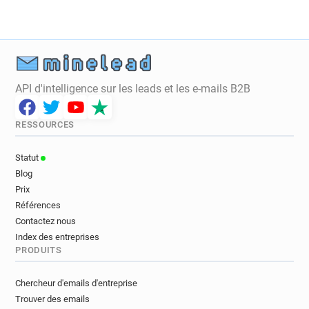
u******@ebay.com
m********@ebay.com
m************@ebay.com
u*******@ebay.com
j******@ebay.com
API d'intelligence sur les leads et les e-mails B2B
RESSOURCES
Statut
Blog
Prix
Références
Contactez nous
Index des entreprises
PRODUITS
Chercheur d'emails d'entreprise
Trouver des emails