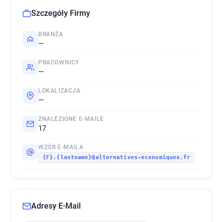
Szczegóły Firmy
BRANŻA
—
PRACOWNICY
—
LOKALIZACJA
—
ZNALEZIONE E-MAILE
17
WZÓR E-MAILA
{F}.{lastname}@alternatives-economiques.fr
Adresy E-Mail