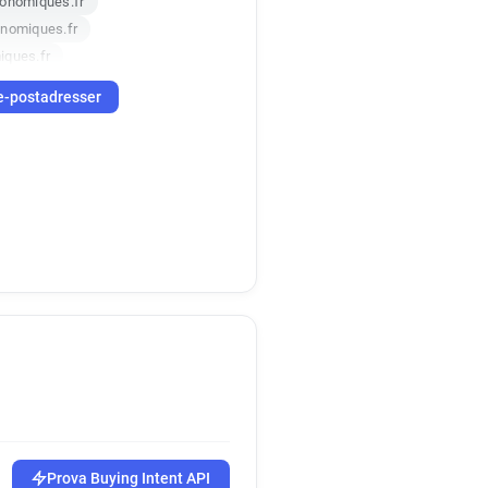
conomiques.fr
onomiques.fr
iques.fr
conomiques.fr
e-postadresser
ques.fr
ques.fr
conomiques.fr
nomiques.fr
ques.fr
miques.fr
ues.fr
iques.fr
nomiques.fr
nomiques.fr
nomiques.fr
iques.fr
Prova Buying Intent API