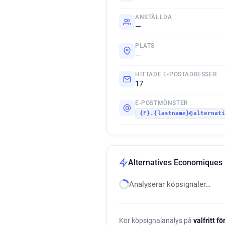
ANSTÄLLDA
—
PLATS
—
HITTADE E-POSTADRESSER
17
E-POSTMÖNSTER
{F}.{lastname}@alternat
Alternatives Economiques
Analyserar köpsignaler…
Kör köpsignalanalys på
valfritt f