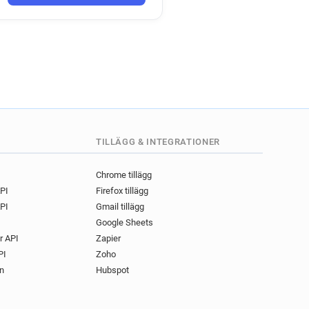
TILLÄGG & INTEGRATIONER
Chrome tillägg
API
Firefox tillägg
PI
Gmail tillägg
Google Sheets
r API
Zapier
PI
Zoho
n
Hubspot