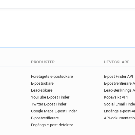
PRODUKTER
UTVECKLARE
Företagets e-postsökare
E-post Finder API
E-postsökare
E-postverifierare 
Lead-sökare
Lead-Beriknings A
YouTube E-post Finder
Köpavsikt API
Twitter E-post Finder
Social Email Finde
Google Maps E-post Finder
Engångs e-post-A
E-postverifierare
API-dokumentatio
Engångs e-post-detektor