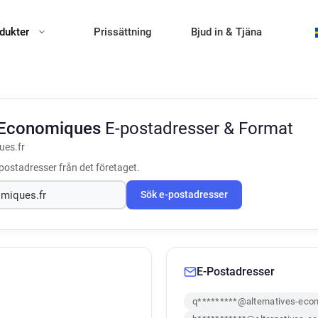
dukter
Prissättning
Bjud in & Tjäna
s Economiques
E-postadresser & Format
ues.fr
postadresser från det företaget.
Sök e-postadresser
E-Postadresser
q*********@alternatives-eco