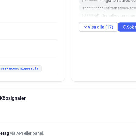
h***********@alternatives-e
s**********@alternatives-ec
h******@alternatives-econom
p***********@alternatives-e
Visa alla (17)
Sök 
r******@alternatives-economi
t******@alternatives-economi
o***********@alternatives-e
k*********@alternatives-eco
o*****@alternatives-economi
ives-economiques.fr
l********@alternatives-econo
r*****@alternatives-economiq
a******@alternatives-econom
f**********@alternatives-eco
 Köpsignaler
s*********@alternatives-eco
c*********@alternatives-eco
x******@alternatives-econom
öretag
via API eller panel.