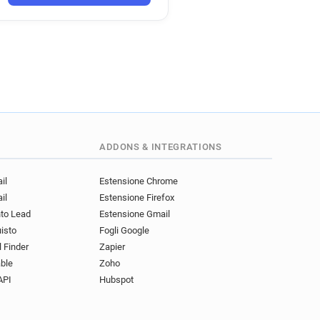
ADDONS & INTEGRATIONS
il
Estensione Chrome
il
Estensione Firefox
nto Lead
Estensione Gmail
uisto
Fogli Google
l Finder
Zapier
ble
Zoho
API
Hubspot