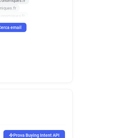
economiques.fr
miques.fr
conomiques.fr
iques.fr
Cerca email
ques.fr
ques.fr
iques.fr
omiques.fr
iques.fr
iques.fr
nomiques.fr
iques.fr
iques.fr
ues.fr
miques.fr
miques.fr
Prova Buying Intent API