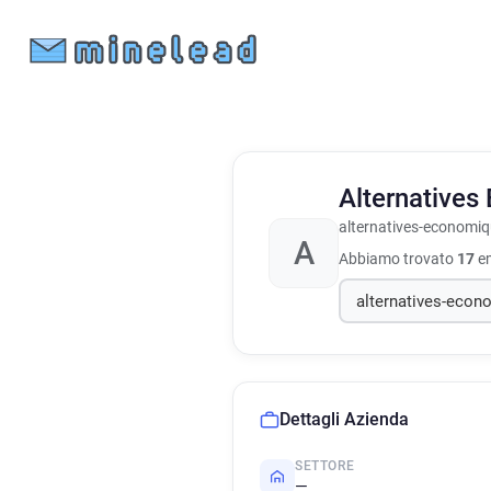
Alternative
alternatives-economiq
A
Abbiamo trovato
17
em
Dettagli Azienda
SETTORE
—