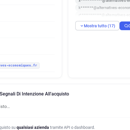
x************@alternatives-
k*******@alternatives-econo
r************@alternatives-e
a******@alternatives-econom
Mostra tutto (17)
p*****@alternatives-economi
m*****@alternatives-economi
f*******@alternatives-econom
l*********@alternatives-econ
i*******@alternatives-econom
ives-economiques.fr
b******@alternatives-econom
r**********@alternatives-eco
g******@alternatives-econom
v******@alternatives-econom
egnali Di Intenzione All'acquisto
j*****@alternatives-economiq
o*******@alternatives-econo
isto…
s*******@alternatives-econo
cquisto su
qualsiasi azienda
tramite API o dashboard.