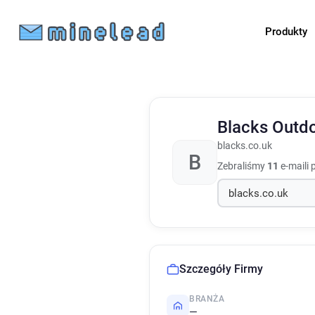
Produkty
Blacks Outdo
blacks.co.uk
B
Zebraliśmy
11
e-maili 
Szczegóły Firmy
BRANŻA
—