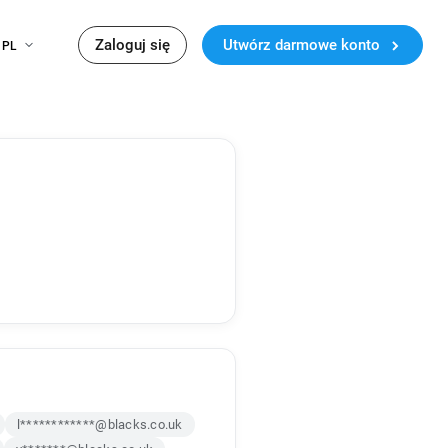
Zaloguj się
Utwórz darmowe konto
PL
l************@blacks.co.uk