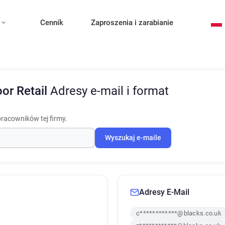
Cennik
Zaproszenia i zarabianie
or Retail
Adresy e-mail i format
pracowników tej firmy.
Wyszukaj e-maile
Adresy E-Mail
c************@blacks.co.uk