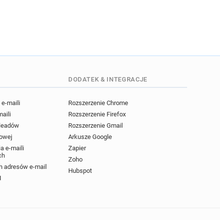
DODATEK & INTEGRACJE
e-maili
Rozszerzenie Chrome
maili
Rozszerzenie Firefox
 leadów
Rozszerzenie Gmail
powej
Arkusze Google
a e-maili
Zapier
ch
Zoho
 adresów e-mail
Hubspot
I