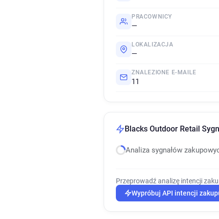
PRACOWNICY
—
LOKALIZACJA
—
ZNALEZIONE E-MAILE
11
Blacks Outdoor Retail Sygn
Analiza sygnałów zakupowy
Przeprowadź analizę intencji zak
Wypróbuj API intencji zakup