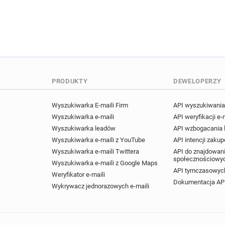
PRODUKTY
DEWELOPERZY
Wyszukiwarka E-maili Firm
API wyszukiwania 
Wyszukiwarka e-maili
API weryfikacji e-
Wyszukiwarka leadów
API wzbogacania
Wyszukiwarka e-maili z YouTube
API intencji zaku
Wyszukiwarka e-maili Twittera
API do znajdowani
społecznościowy
Wyszukiwarka e-maili z Google Maps
API tymczasowych
Weryfikator e-maili
Dokumentacja AP
Wykrywacz jednorazowych e-maili