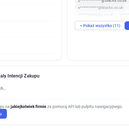
z************@blacks.co.uk
e**********@blacks.co.uk
j*****@blacks.co.uk
y***
y*********@blacks.co.uk
Pokaż wszystko (11)
e************@blacks.co.uk
aly Intencji Zakupu
ch…
upu na
jakiejkolwiek firmie
za pomocą API lub pulpitu nawigacyjnego.
u