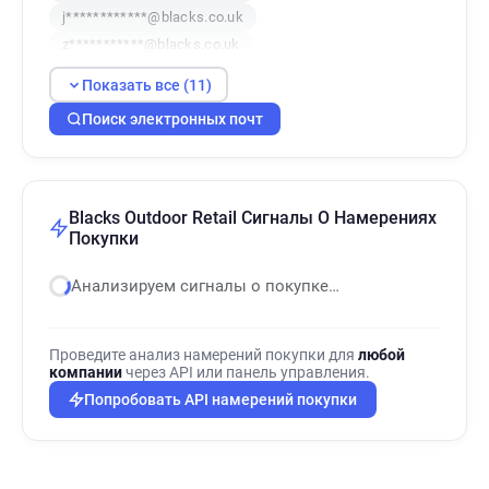
j************@blacks.co.uk
z***********@blacks.co.uk
d***********@blacks.co.uk
Показать все (11)
h*********@blacks.co.uk
a*********@blacks.co.uk
Поиск электронных почт
k*********@blacks.co.uk
x**********@blacks.co.uk
o************@blacks.co.uk
Blacks Outdoor Retail Сигналы О Намерениях
Покупки
Анализируем сигналы о покупке…
Проведите анализ намерений покупки для
любой
компании
через API или панель управления.
Попробовать API намерений покупки