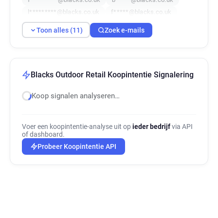
l*********@blacks.co.uk
f*****@blacks.co.uk
v*******@blacks.co.uk
u******@blacks.co.uk
Toon alles (11)
Zoek e-mails
p***********@blacks.co.uk
j*****@blacks.co.uk
f********@blacks.co.uk
Blacks Outdoor Retail Koopintentie Signalering
Koop signalen analyseren…
Voer een koopintentie-analyse uit op
ieder bedrijf
via API
of dashboard.
Probeer Koopintentie API