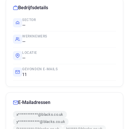
Bedrijfsdetails
SECTOR
—
WERKNEMERS
—
LOCATIE
—
GEVONDEN E-MAILS
11
E-Mailadressen
x***********@blacks.co.uk
y************@blacks.co.uk
f*********@blacks.co.uk
b*****@blacks.co.uk