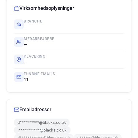
Virksomhedsoplysninger
BRANCHE
—
MEDARBEJDERE
—
PLACERING
—
FUNDNE EMAILS
11
Emailadresser
d**********@blacks.co.uk
i***********@blacks.co.uk
d************@blacks.co.uk
u******@blacks.co.uk