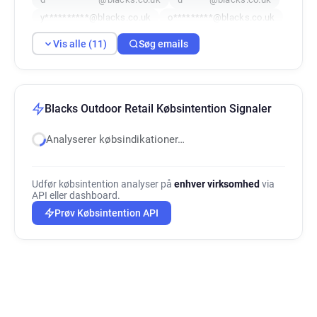
y**********@blacks.co.uk
o*********@blacks.co.uk
d**********@blacks.co.uk
v********@blacks.co.uk
Vis alle (11)
Søg emails
e***********@blacks.co.uk
d***********@blacks.co.uk
y*******@blacks.co.uk
Blacks Outdoor Retail Købsintention Signaler
Analyserer købsindikationer…
Udfør købsintention analyser på
enhver virksomhed
via
API eller dashboard.
Prøv Købsintention API