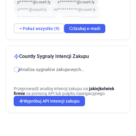
p*******@count.ly
x*********@count.ly
v*****@count.ly
m***********@count.ly
f**********@count.ly
s********@count.ly
e*******@count.ly
Pokaż wszystko (9)
Szukaj e-maili
Countly Sygnaly Intencji Zakupu
Analiza sygnałów zakupowych…
Przeprowadź analizę intencji zakupu na
jakiejkolwiek
firmie
za pomocą API lub pulpitu nawigacyjnego.
Wypróbuj API intencji zakupu