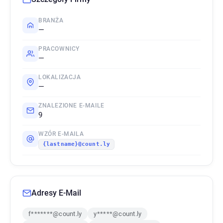
BRANŻA
—
PRACOWNICY
—
LOKALIZACJA
—
ZNALEZIONE E-MAILE
9
WZÓR E-MAILA
{lastname}@count.ly
Adresy E-Mail
f*******@count.ly
y*****@count.ly