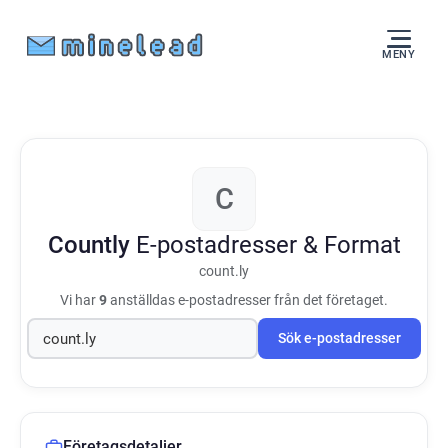
MENY
C
Countly
E-postadresser & Format
count.ly
Vi har
9
anställdas e-postadresser från det företaget.
Sök e-postadresser
Företagsdetaljer