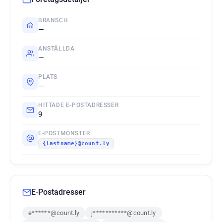
BRANSCH
—
ANSTÄLLDA
—
PLATS
—
HITTADE E-POSTADRESSER
9
E-POSTMÖNSTER
{lastname}@count.ly
E-Postadresser
e******@count.ly
j***********@count.ly