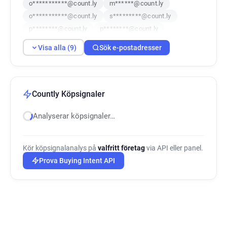
o***********@count.ly
m******@count.ly
o***********@count.ly
s*********@count.ly
p********@count.ly
p********@count.ly
p*****@count.ly
Visa alla (9)
Sök e-postadresser
Countly Köpsignaler
Analyserar köpsignaler…
Kör köpsignalanalys på
valfritt företag
via API eller panel.
Prova Buying Intent API