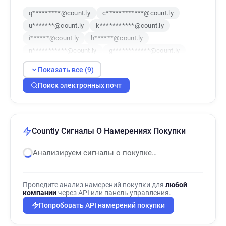
q*********@count.ly
c************@count.ly
u*******@count.ly
k***********@count.ly
i******@count.ly
h******@count.ly
n***********@count.ly
g************@count.ly
f*********@count.ly
Показать все (9)
Поиск электронных почт
Countly Сигналы О Намерениях Покупки
Анализируем сигналы о покупке…
Проведите анализ намерений покупки для
любой
компании
через API или панель управления.
Попробовать API намерений покупки