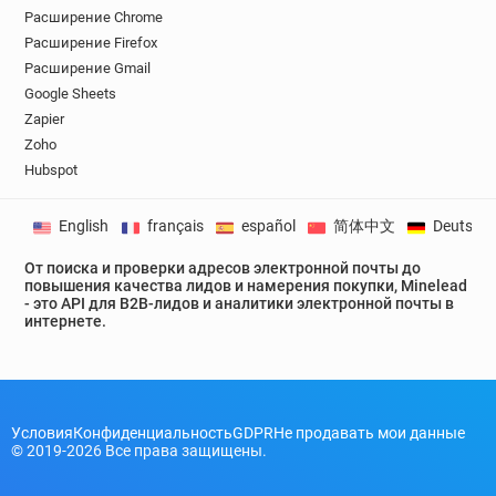
Расширение Chrome
Расширение Firefox
Расширение Gmail
Google Sheets
Zapier
Zoho
Hubspot
English
français
español
简体中文
Deutsch
От поиска и проверки адресов электронной почты до
повышения качества лидов и намерения покупки, Minelead
- это API для B2B-лидов и аналитики электронной почты в
интернете.
Условия
Конфиденциальность
GDPR
Не продавать мои данные
© 2019-2026 Все права защищены.