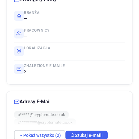
BRANŻA
—
PRACOWNICY
—
LOKALIZACJA
—
ZNALEZIONE E-MAILE
2
Adresy E-Mail
o*****@cryptomate.co.uk
z*********@cryptomate.co.uk
Pokaż wszystko (2)
Szukaj e-maili