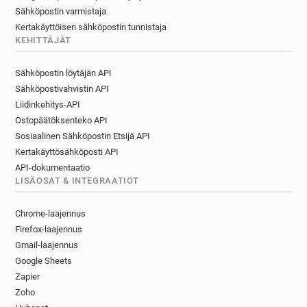
Sähköpostin varmistaja
Kertakäyttöisen sähköpostin tunnistaja
KEHITTÄJÄT
Sähköpostin löytäjän API
Sähköpostivahvistin API
Liidinkehitys-API
Ostopäätöksenteko API
Sosiaalinen Sähköpostin Etsijä API
Kertakäyttösähköposti API
API-dokumentaatio
LISÄOSAT & INTEGRAATIOT
Chrome-laajennus
Firefox-laajennus
Gmail-laajennus
Google Sheets
Zapier
Zoho