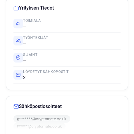
Yrityksen Tiedot
TOIMIALA
—
TYÖNTEKIJÄT
—
SIJAINTI
—
LÖYDETYT SÄHKÖPOSTIT
2
Sähköpostiosoitteet
g*******@cryptomate.co.uk
t*****@cryptomate.co.uk