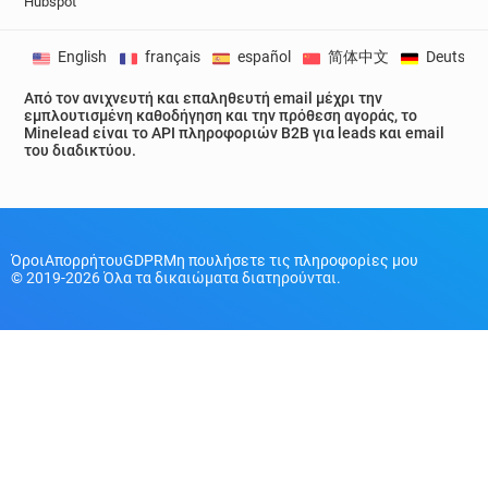
Hubspot
English
français
español
简体中文
Deutsch
Από τον ανιχνευτή και επαληθευτή email μέχρι την
εμπλουτισμένη καθοδήγηση και την πρόθεση αγοράς, το
Minelead είναι το API πληροφοριών B2B για leads και email
του διαδικτύου.
Όροι
Απορρήτου
GDPR
Μη πουλήσετε τις πληροφορίες μου
© 2019-2026 Όλα τα δικαιώματα διατηρούνται.