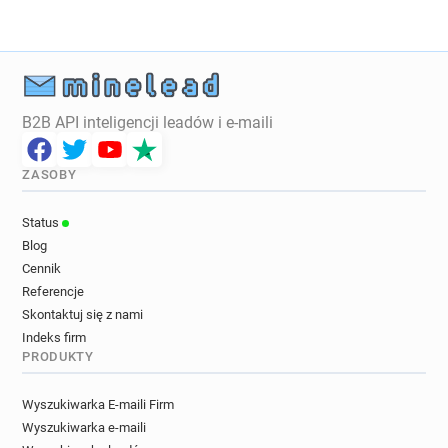
i*****@girlguiding.org.uk
u************@girlguiding.org.uk
q******@girlguiding.org.uk
l********@girlguiding.org.uk
j*********@girlguiding.org.uk
B2B API inteligencji leadów i e-maili
d***********@girlguiding.org.uk
r********@girlguiding.org.uk
ZASOBY
e***********@girlguiding.org.uk
p*******@girlguiding.org.uk
Status
g********@girlguiding.org.uk
Blog
p******@girlguiding.org.uk
Cennik
s******@girlguiding.org.uk
Referencje
g********@girlguiding.org.uk
Skontaktuj się z nami
i******@girlguiding.org.uk
Indeks firm
PRODUKTY
o***********@girlguiding.org.uk
w******@girlguiding.org.uk
Wyszukiwarka E-maili Firm
q***********@girlguiding.org.uk
Wyszukiwarka e-maili
o*****@girlguiding.org.uk