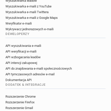
Wyszukiwarka leadów
o********@girlguiding.org.uk
Wyszukiwarka e-maili z YouTube
p*****@girlguiding.org.uk
Wyszukiwarka e-maili Twittera
m************@girlguiding.org.uk
Wyszukiwarka e-maili z Google Maps
c**********@girlguiding.org.uk
Weryfikator e-maili
s******@girlguiding.org.uk
Wykrywacz jednorazowych e-maili
x***********@girlguiding.org.uk
DEWELOPERZY
b************@girlguiding.org.uk
API wyszukiwania e-maili
b************@girlguiding.org.uk
API weryfikacji e-maili
p*****@girlguiding.org.uk
API wzbogacania leadów
r********@girlguiding.org.uk
API intencji zakupowej
l******@girlguiding.org.uk
API do znajdowania e-maili społecznościowych
f********@girlguiding.org.uk
API tymczasowych adresów e-mail
y******@girlguiding.org.uk
Dokumentacja API
e*********@girlguiding.org.uk
DODATEK & INTEGRACJE
p***********@girlguiding.org.uk
d*****@girlguiding.org.uk
Rozszerzenie Chrome
r***********@girlguiding.org.uk
Rozszerzenie Firefox
d*********@girlguiding.org.uk
Rozszerzenie Gmail