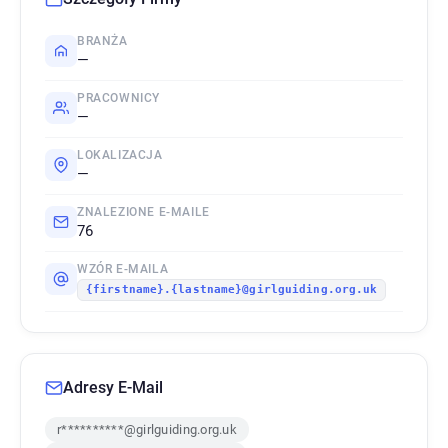
BRANŻA
—
PRACOWNICY
—
LOKALIZACJA
—
ZNALEZIONE E-MAILE
76
WZÓR E-MAILA
{firstname}.{lastname}@girlguiding.org.uk
Adresy E-Mail
r**********@girlguiding.org.uk