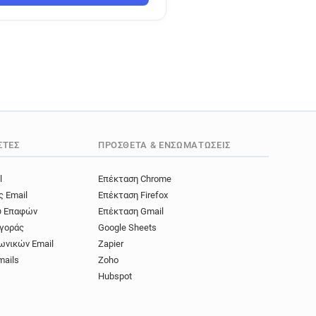
uk
g.uk
g*****@girlguiding.org.uk
uk
w********@girlguiding.org.uk
g.uk
g.uk
uk
q******@girlguiding.org.uk
uk
ΣΤΈΣ
ΠΡΌΣΘΕΤΑ & ΕΝΣΩΜΑΤΏΣΕΙΣ
uk
s******@girlguiding.org.uk
.uk
l
Επέκταση Chrome
ς Email
Επέκταση Firefox
ύ Επαφών
Επέκταση Gmail
uk
γοράς
Google Sheets
.uk
ωνικών Email
Zapier
k
z******@girlguiding.org.uk
mails
Zoho
s*******@girlguiding.org.uk
Hubspot
k
k