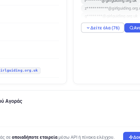
r********@girlguiding.org.uk
z***********@girlguiding.org.
g********@girlguiding.org.uk
j*******@girlguiding.org.uk
Δείτε όλα (76)
Αν
o*******@girlguiding.org.uk
b************@girlguiding.or
y******@girlguiding.org.uk
g********@girlguiding.org.uk
h************@girlguiding.or
girlguiding.org.uk
g******@girlguiding.org.uk
a******@girlguiding.org.uk
f**********@girlguiding.org.u
a************@girlguiding.or
ού Αγοράς
a**********@girlguiding.org.u
b*********@girlguiding.org.uk
c***********@girlguiding.org.
y***********@girlguiding.org.
c**********@girlguiding.org.u
ράς σε
οποιαδήποτε εταιρεία
μέσω API ή πίνακα ελέγχου.
Δοκ