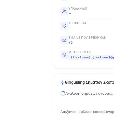
ΥΠΆΛΛΗΛΟΙ
—
ΤΟΠΟΘΕΣΊΑ
—
EMAILS ΠΟΥ ΒΡΈΘΗΚΑΝ
76
ΜΟΤΊΒΟ EMAIL
{firstname}.{lastname}@
Girlguiding Σημάτων Σκοπ
Ανάλυση σημάτων αγοράς…
Διεξάγετε ανάλυση σκοπού αγο