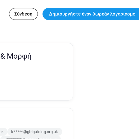
Σύνδεση
Δημιουργήστε έναν δωρεάν λογαριασμό
υ & Μορφή
uk
k*****@girlguiding.org.uk