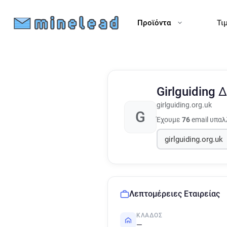
Προϊόντα
Τι
Girlguiding
Δ
girlguiding.org.uk
G
Έχουμε
76
email υπαλ
Λεπτομέρειες Εταιρείας
ΚΛΆΔΟΣ
—