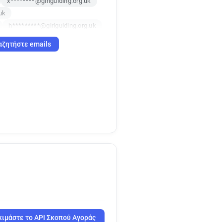
x********@girlguiding.org.uk
uk
h*********@girlguiding.org.uk
h******@girlguiding.org.uk
αζητήστε emails
g.uk
s******@girlguiding.org.uk
g.uk
u********@girlguiding.org.uk
d*******@girlguiding.org.uk
k
j*****@girlguiding.org.uk
g.uk
k
uk
uk
k
ιμάστε το API Σκοπού Αγοράς