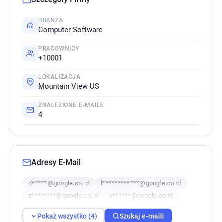
BRANŻA
Computer Software
PRACOWNICY
+10001
LOKALIZACJA
Mountain View US
ZNALEZIONE E-MAILE
4
Adresy E-Mail
d*****@google.co.id
l************@google.co.id
z********@google.co.id
v******@google.co.id
Pokaż wszystko (4)
Szukaj e-maili