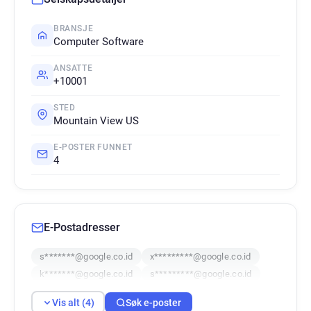
BRANSJE
Computer Software
ANSATTE
+10001
STED
Mountain View US
E-POSTER FUNNET
4
E-Postadresser
s*******@google.co.id
x*********@google.co.id
k*******@google.co.id
s*********@google.co.id
Vis alt (4)
Søk e-poster