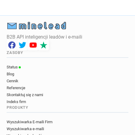
b**********@iwoca.co.uk
j*******@iwoca.co.uk
m******@iwoca.co.uk
d************@iwoca.co.uk
h************@iwoca.co.uk
a**********@iwoca.co.uk
s*******@iwoca.co.uk
z************@iwoca.co.uk
B2B API inteligencji leadów i e-maili
o**********@iwoca.co.uk
c********@iwoca.co.uk
s*********@iwoca.co.uk
i*****@iwoca.co.uk
ZASOBY
k*********@iwoca.co.uk
v************@iwoca.co.uk
s*******@iwoca.co.uk
Status
Blog
Cennik
Referencje
Skontaktuj się z nami
Indeks firm
PRODUKTY
Wyszukiwarka E-maili Firm
Wyszukiwarka e-maili