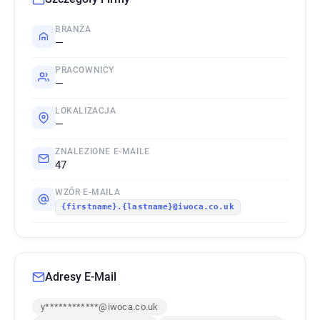
BRANŻA
—
PRACOWNICY
—
LOKALIZACJA
—
ZNALEZIONE E-MAILE
47
WZÓR E-MAILA
{firstname}.{lastname}@iwoca.co.uk
Adresy E-Mail
y************@iwoca.co.uk