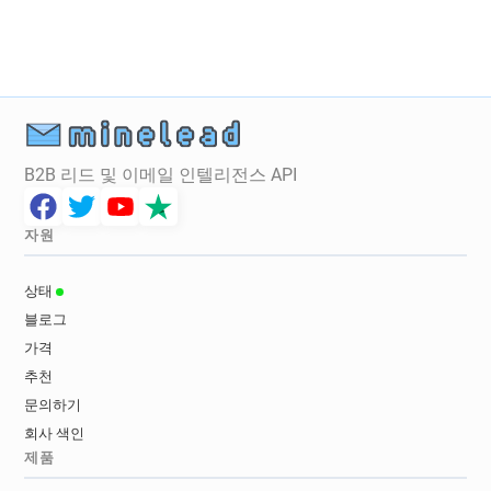
d************@iwoca.co.uk
c************@iwoca.co.uk
v***********@iwoca.co.uk
o********@iwoca.co.uk
g*********@iwoca.co.uk
k**********@iwoca.co.uk
c**********@iwoca.co.uk
c*****@iwoca.co.uk
o*******@iwoca.co.uk
o*******@iwoca.co.uk
B2B 리드 및 이메일 인텔리전스 API
p******@iwoca.co.uk
v*******@iwoca.co.uk
o************@iwoca.co.uk
e*********@iwoca.co.uk
y*****@iwoca.co.uk
자원
j************@iwoca.co.uk
d******@iwoca.co.uk
상태
블로그
가격
추천
문의하기
회사 색인
제품