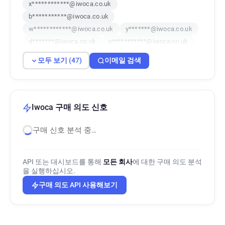
x************@iwoca.co.uk
b***********@iwoca.co.uk
w************@iwoca.co.uk
y*******@iwoca.co.uk
d*******@iwoca.co.uk
q***********@iwoca.co.uk
a******@iwoca.co.uk
j******@iwoca.co.uk
모두 보기 (47)
이메일 검색
o*********@iwoca.co.uk
a************@iwoca.co.uk
o**********@iwoca.co.uk
s************@iwoca.co.uk
u********@iwoca.co.uk
Iwoca 구매 의도 신호
h*****@iwoca.co.uk
u*********@iwoca.co.uk
구매 신호 분석 중…
l******@iwoca.co.uk
k************@iwoca.co.uk
z**********@iwoca.co.uk
c******@iwoca.co.uk
e*********@iwoca.co.uk
n*****@iwoca.co.uk
API 또는 대시보드를 통해
모든 회사
에 대한 구매 의도 분석
n********@iwoca.co.uk
l************@iwoca.co.uk
을 실행하십시오.
h*******@iwoca.co.uk
s**********@iwoca.co.uk
구매 의도 API 사용해보기
d******@iwoca.co.uk
n*********@iwoca.co.uk
y*******@iwoca.co.uk
d*********@iwoca.co.uk
k*********@iwoca.co.uk